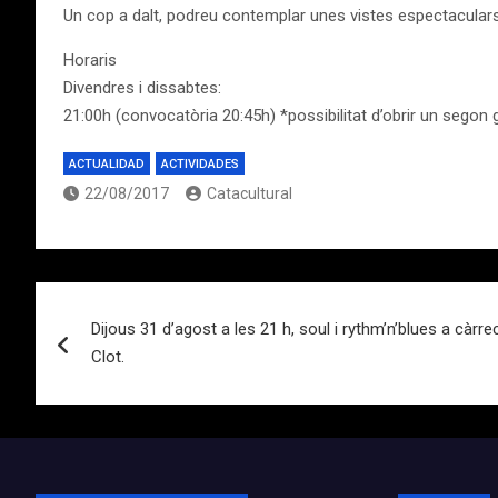
Un cop a dalt, podreu contemplar unes vistes espectaculars del
Horaris
Divendres i dissabtes:
21:00h (convocatòria 20:45h) *possibilitat d’obrir un sego
ACTUALIDAD
ACTIVIDADES
22/08/2017
Catacultural
Navegación
Dijous 31 d’agost a les 21 h, soul i rythm’n’blues a càrr
de
Clot.
entradas