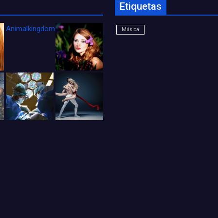
Etiquetas
Animalkingdom_FichaCine
Música