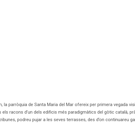
n, la parròquia de Santa Maria del Mar ofereix per primera vegada visi
 els racons d’un dels edificis més paradigmàtics del gòtic català, prà
es tribunes, podreu pujar a les seves terrasses, des d’on continuareu