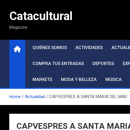
Saltar
al
Catacultural
contenido
Magazine
QUIÉNES SOMOS
ACTIVIDADES
ACTUALI
COMPRA TUS ENTRADAS
DEPORTES
EX
MARKETS
MODA Y BELLEZA
MÚSICA
Home
Actualidad
CAPVESPRES A SANTA MARIA DEL MAR
CAPVESPRES A SANTA MARI