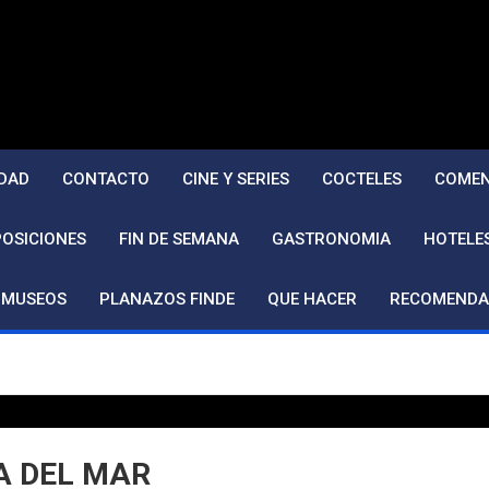
DAD
CONTACTO
CINE Y SERIES
COCTELES
COMEN
POSICIONES
FIN DE SEMANA
GASTRONOMIA
HOTELE
MUSEOS
PLANAZOS FINDE
QUE HACER
RECOMENDA
A DEL MAR