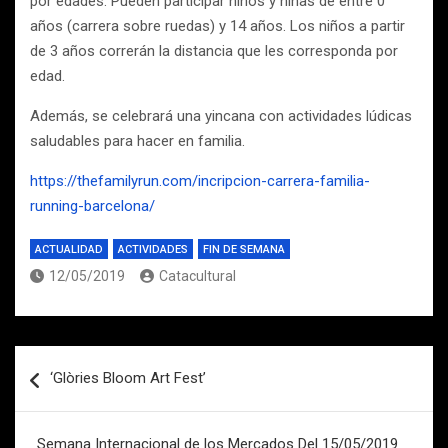
por edades. Pueden participar niños y niñas de entre 0
años (carrera sobre ruedas) y 14 años. Los niños a partir
de 3 años correrán la distancia que les corresponda por
edad.
Además, se celebrará una yincana con actividades lúdicas
saludables para hacer en familia.
https://thefamilyrun.com/incripcion-carrera-familia-
running-barcelona/
ACTUALIDAD
ACTIVIDADES
FIN DE SEMANA
12/05/2019
Catacultural
Navegación
‘Glòries Bloom Art Fest’
de
entradas
Semana Internacional de los Mercados Del 15/05/2019