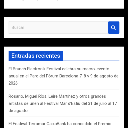
B
u
s
c
a
Entradas recientes
r
El Brunch Electronik Festival celebra su macro-evento
anual en el Parc del Fòrum Barcelona 7, 8 y 9 de agosto de
2026
Rosario, Miguel Ríos, Leire Martínez y otros grandes
artistas se unen al Festival Mar d’Estiu del 31 de julio al 17
de agosto
El Festival Terramar CaixaBank ha concedido el Premio