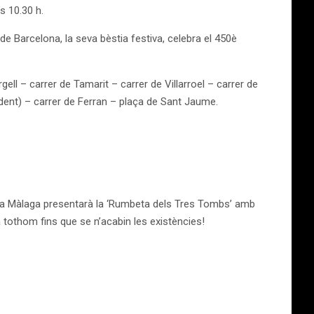
s 10.30 h.
de Barcelona, la seva bèstia festiva, celebra el 450è
ll – carrer de Tamarit – carrer de Villarroel – carrer de
ndent) – carrer de Ferran – plaça de Sant Jaume.
al La Màlaga presentarà la ‘Rumbeta dels Tres Tombs’ amb
a tothom fins que se n’acabin les existències!