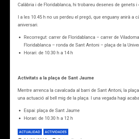
Calàbria i de Floridablanca, hi trobareu desenes de genets i c
I a les 10.45 h no us perdeu el pregó, que enguany anirà a c
aniversari.
Recorregut: carrer de Floridablanca – carrer de Viladomat
Floridablanca – ronda de Sant Antoni – plaça de la Unive
Horari: de 10.30 h a 14 h
Activitats a la plaça de Sant Jaume
Mentre arrenca la cavalcada al barri de Sant Antoni, la pla
una actuació al bell mig de la plaça. I una vegada hagi acab
Espai: plaça de Sant Jaume
Horari: de 10.30 h a 12 h
ACTUALIDAD
ACTIVIDADES