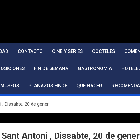
DAD
CONTACTO
CINE Y SERIES
COCTELES
COMEN
POSICIONES
FIN DE SEMANA
GASTRONOMIA
HOTELE
MUSEOS
PLANAZOS FINDE
QUE HACER
RECOMENDA
, Dissabte, 20 de gener
Sant Antoni , Dissabte, 20 de gener