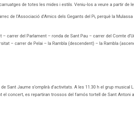
arruatges de totes les mides i estils. Veniu-los a veure a partir de le
àrrec de l’Associació d’Amics dels Gegants del Pi, perquè la Mulassa 
 – carrer del Parlament – ronda de Sant Pau – carrer del Comte d’Urge
rsitat – carrer de Pelai – la Rambla (descendent) – la Rambla (asce
ça de Sant Jaume s’omplirà d’activitats. A les 11.30 h el grup music
at el concert, es repartiran trossos del famós tortell de Sant Antoni 