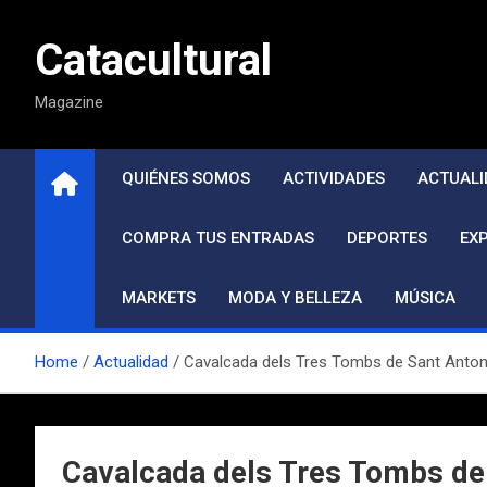
Saltar
al
Catacultural
contenido
Magazine
QUIÉNES SOMOS
ACTIVIDADES
ACTUALI
COMPRA TUS ENTRADAS
DEPORTES
EX
MARKETS
MODA Y BELLEZA
MÚSICA
Home
Actualidad
Cavalcada dels Tres Tombs de Sant Antoni 
Cavalcada dels Tres Tombs de 