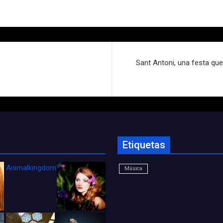
Sant Antoni, una festa que
Etiquetas
Animalkingdom_FichaCine
Música