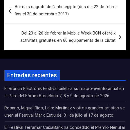
Navegación
Animals sagrats de l’antic egipte (des del 22 de febrer
de
fins el 30 de setembre 2017)
entradas
Del 20 al 26 de febrer la Mobile Week BCN ofereix
activitats gratuïtes en 60 equipaments de la ciutat
Entradas recientes
El Brunch Electronik Festival celebra su macro-evento anual en
el Parc del Fòrum Barcelona 7, 8 y 9 de agosto de 2026
Rosario, Miguel Ríos, Leire Martínez y otros grandes artistas se
unen al Festival Mar d’Estiu del 31 de julio al 17 de agosto
El Festival Terramar CaixaBank ha concedido el Premio Nenúfar