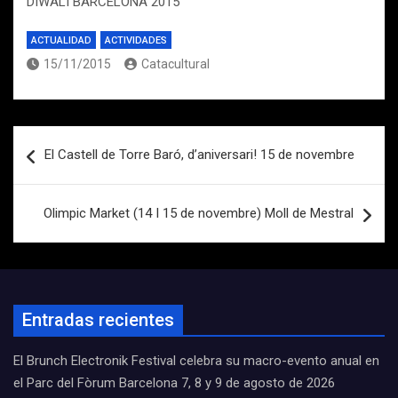
DIWALI BARCELONA 2015
ACTUALIDAD
ACTIVIDADES
15/11/2015
Catacultural
Navegación
El Castell de Torre Baró, d’aniversari! 15 de novembre
de
entradas
Olimpic Market (14 I 15 de novembre) Moll de Mestral
Entradas recientes
El Brunch Electronik Festival celebra su macro-evento anual en
el Parc del Fòrum Barcelona 7, 8 y 9 de agosto de 2026