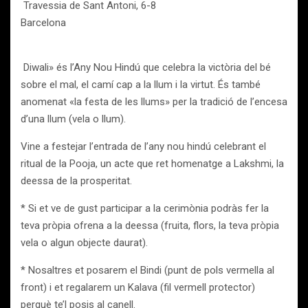
Travessia de Sant Antoni, 6-8
Barcelona
Diwali» és l’Any Nou Hindú que celebra la victòria del bé
sobre el mal, el camí cap a la llum i la virtut. És també
anomenat «la festa de les llums» per la tradició de l’encesa
d’una llum (vela o llum).
Vine a festejar l’entrada de l’any nou hindú celebrant el
ritual de la Pooja, un acte que ret homenatge a Lakshmi, la
deessa de la prosperitat.
* Si et ve de gust participar a la cerimònia podràs fer la
teva pròpia ofrena a la deessa (fruita, flors, la teva pròpia
vela o algun objecte daurat).
* Nosaltres et posarem el Bindi (punt de pols vermella al
front) i et regalarem un Kalava (fil vermell protector)
perquè te’l posis al canell.