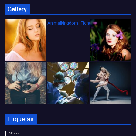
Gallery
Animalkingdom_FichaCine
Etiquetas
Música