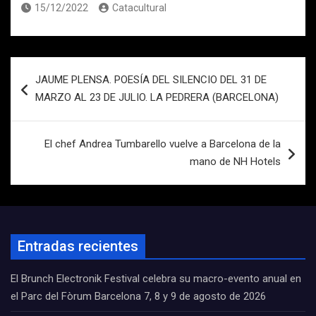
15/12/2022
Catacultural
Navegación
JAUME PLENSA. POESÍA DEL SILENCIO DEL 31 DE
de
MARZO AL 23 DE JULIO. LA PEDRERA (BARCELONA)
entradas
El chef Andrea Tumbarello vuelve a Barcelona de la
mano de NH Hotels
Entradas recientes
El Brunch Electronik Festival celebra su macro-evento anual en
el Parc del Fòrum Barcelona 7, 8 y 9 de agosto de 2026