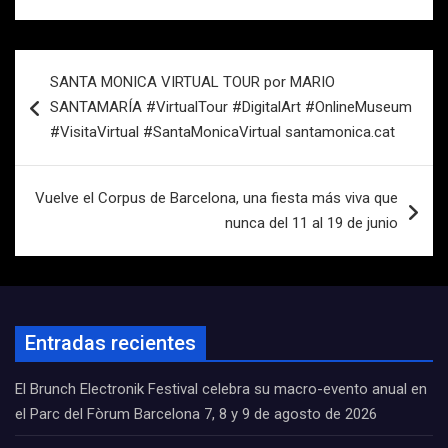
Navegación
SANTA MONICA VIRTUAL TOUR por MARIO
de
SANTAMARÍA #VirtualTour #DigitalArt #OnlineMuseum
entradas
#VisitaVirtual #SantaMonicaVirtual santamonica.cat
Vuelve el Corpus de Barcelona, una fiesta más viva que
nunca del 11 al 19 de junio
Entradas recientes
El Brunch Electronik Festival celebra su macro-evento anual en
el Parc del Fòrum Barcelona 7, 8 y 9 de agosto de 2026