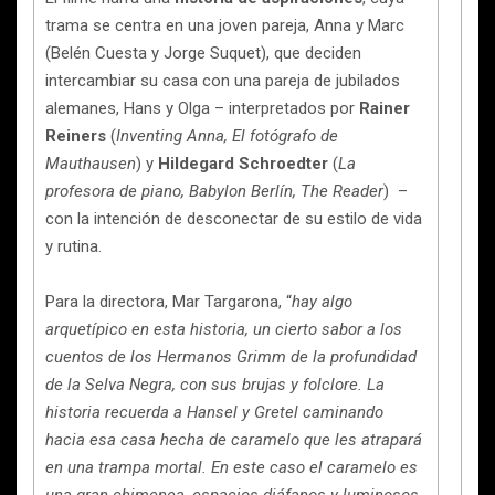
trama se centra en una joven pareja, Anna y Marc
(Belén Cuesta y Jorge Suquet), que deciden
intercambiar su casa con una pareja de jubilados
alemanes, Hans y Olga – interpretados por
Rainer
Reiners
(
Inventing Anna, El fotógrafo de
Mauthausen
) y
Hildegard Schroedter
(
La
profesora de piano, Babylon Berlín, The Reader
) –
con la intención de desconectar de su estilo de vida
y rutina.
Para la directora, Mar Targarona, “
hay algo
arquetípico en esta historia, un cierto sabor a los
cuentos de los Hermanos Grimm de la profundidad
de la Selva Negra, con sus brujas y folclore. La
historia recuerda a Hansel y Gretel caminando
hacia esa casa hecha de caramelo que les atrapará
en una trampa mortal. En este caso el caramelo es
una gran chimenea, espacios diáfanos y luminosos,