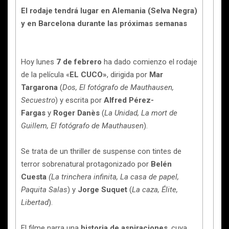
El rodaje tendrá lugar en Alemania (Selva Negra)
y en Barcelona durante las próximas semanas
Hoy lunes
7 de febrero
ha dado comienzo el rodaje
de la película «
EL CUCO»
, dirigida por
Mar
Targarona
(
Dos, El fotógrafo de Mauthausen,
Secuestro
) y escrita por
Alfred Pérez-
Fargas
y
Roger Danès
(
La Unidad, La mort de
Guillem, El fotógrafo de Mauthausen
).
Se trata de un thriller de suspense con tintes de
terror sobrenatural protagonizado por
Belén
Cuesta
(La trinchera infinita, La casa de papel,
Paquita Salas
) y
Jorge Suquet
(
La caza, Élite,
Libertad
).
El filme narra una
historia de aspiraciones
,
cuya