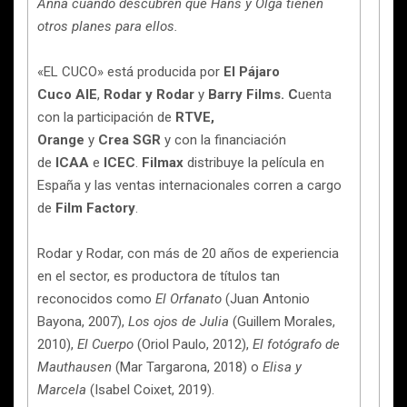
Anna cuando descubren que Hans y Olga tienen
otros planes para ellos.
«EL CUCO» está producida por
El Pájaro
Cuco AIE
,
Rodar y Rodar
y
Barry Films. C
uenta
con la participación de
RTVE,
Orange
y
Crea SGR
y con la financiación
de
ICAA
e
ICEC
.
Filmax
distribuye la película en
España y las ventas internacionales corren a cargo
de
Film Factory
.
Rodar y Rodar, con más de 20 años de experiencia
en el sector, es productora de títulos tan
reconocidos como
El Orfanato
(Juan Antonio
Bayona, 2007),
Los ojos de Julia
(Guillem Morales,
2010),
El Cuerpo
(Oriol Paulo, 2012),
El fotógrafo de
Mauthausen
(Mar Targarona, 2018) o
Elisa y
Marcela
(Isabel Coixet, 2019).