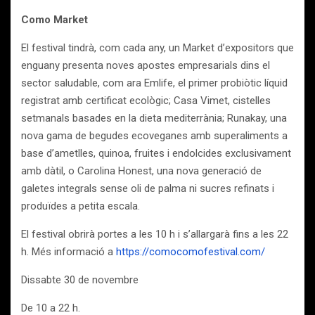
Como Market
El festival tindrà, com cada any, un Market d’expositors que
enguany presenta noves apostes empresarials dins el
sector saludable, com ara Emlife, el primer probiòtic líquid
registrat amb certificat ecològic; Casa Vimet, cistelles
setmanals basades en la dieta mediterrània; Runakay, una
nova gama de begudes ecoveganes amb superaliments a
base d’ametlles, quinoa, fruites i endolcides exclusivament
amb dàtil, o Carolina Honest, una nova generació de
galetes integrals sense oli de palma ni sucres refinats i
produïdes a petita escala.
El festival obrirà portes a les 10 h i s’allargarà fins a les 22
h. Més informació a
https://comocomofestival.com/
Dissabte 30 de novembre
De 10 a 22 h.