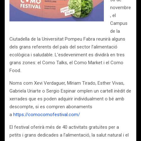
novembre
, el
Campus
de la
Ciutadella de la Universitat Pompeu Fabra reunirà alguns
dels grans referents del país del sector l’alimentació
ecològica i saludable. L’esdeveniment es dividirà en tres
grans zones: el Como Talks, el Como Market i el Como
Food.
Noms com Xevi Verdaguer, Míriam Tirado, Esther Vivas,
Gabriela Uriarte o Sergio Espinar omplen un cartell inèdit de
xerrades que es poden adquirir individualment o bé amb
descompte, si es compren abonaments
a
https://comocomofestival.com/
El festival oferirà més de 40 activitats gratuïtes per a
petits i grans dedicades a l’alimentació, la salut natural i el