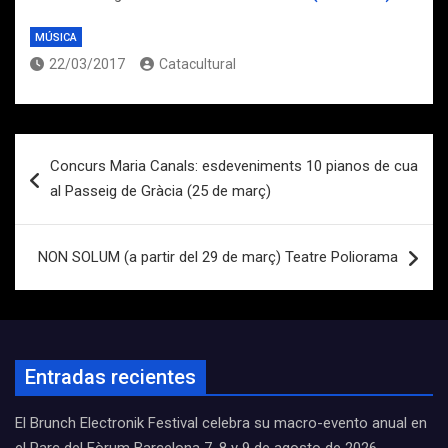
MÚSICA
22/03/2017
Catacultural
Navegación
Concurs Maria Canals: esdeveniments 10 pianos de cua
de
al Passeig de Gràcia (25 de març)
entradas
NON SOLUM (a partir del 29 de març) Teatre Poliorama
Entradas recientes
El Brunch Electronik Festival celebra su macro-evento anual en
el Parc del Fòrum Barcelona 7, 8 y 9 de agosto de 2026