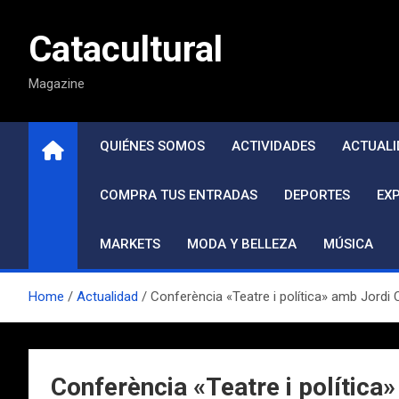
Saltar
al
Catacultural
contenido
Magazine
QUIÉNES SOMOS
ACTIVIDADES
ACTUALI
COMPRA TUS ENTRADAS
DEPORTES
EX
MARKETS
MODA Y BELLEZA
MÚSICA
Home
Actualidad
Conferència «Teatre i política» amb Jordi 
Conferència «Teatre i política