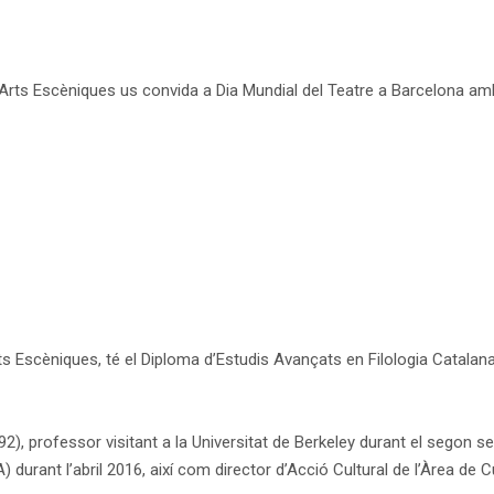
Arts Escèniques us convida a
Dia Mundial del Teatre a Barcelona a
ts Escèniques, té el Diploma d’Estudis Avançats
en Filologia Catalan
92), professor visitant a la Universitat de Berkeley durant el
segon sem
.A)
durant l’abril 2016,
així com director d’Acció Cultural de l’Àrea de