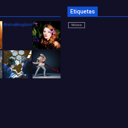
Etiquetas
Animalkingdom_FichaCine
Música