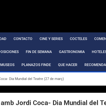
DAD
CONTACTO
CINE Y SERIES
COCTELES
COMEN
POSICIONES
FIN DE SEMANA
GASTRONOMIA
HOTELE
MUSEOS
PLANAZOS FINDE
QUE HACER
RECOMENDA
Coca- Dia Mundial del Teatre (27 de març)
» amb Jordi Coca- Dia Mundial del T