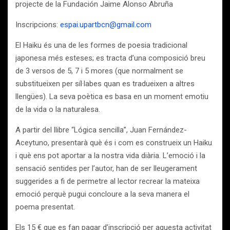
projecte de la Fundación Jaime Alonso Abruña
Inscripcions:
espai.upartbcn@gmail.com
El Haiku és una de les formes de poesia tradicional
japonesa més esteses; es tracta d’una composició breu
de 3 versos de 5, 7 i 5 mores (que normalment se
substitueixen per síl·labes quan es tradueixen a altres
llengües). La seva poètica es basa en un moment emotiu
de la vida o la naturalesa.
A partir del llibre “Lógica sencilla”, Juan Fernández-
Aceytuno, presentarà què és i com es construeix un Haiku
i què ens pot aportar a la nostra vida diària. L’emoció i la
sensació sentides per l’autor, han de ser lleugerament
suggerides a fi de permetre al lector recrear la mateixa
emoció perquè pugui concloure a la seva manera el
poema presentat.
Els 15 € que es fan pagar d’inscripció per aquesta activitat