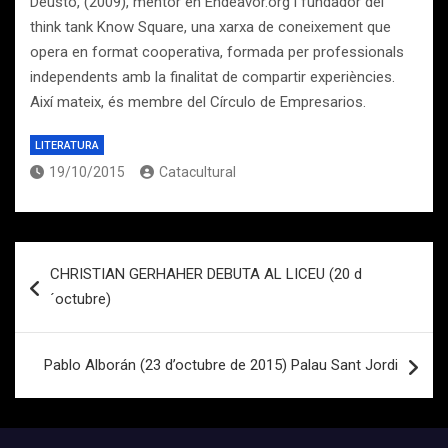
Deusto, (2009), mentor en Endeavor.org i fundador del
think tank Know Square, una xarxa de coneixement que
opera en format cooperativa, formada per professionals
independents amb la finalitat de compartir experiències.
Així mateix, és membre del Círculo de Empresarios.
LITERATURA
19/10/2015
Catacultural
Navegación
CHRISTIAN GERHAHER DEBUTA AL LICEU (20 d
de
´octubre)
entradas
Pablo Alborán (23 d’octubre de 2015) Palau Sant Jordi