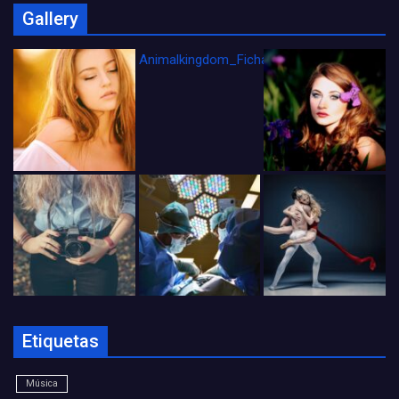
Gallery
Animalkingdom_FichaCine
Etiquetas
Música