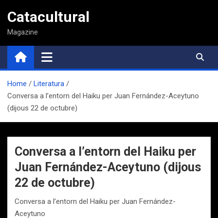
Saltar
Catacultural
al
contenido
Magazine
Home
Literatura
Conversa a l’entorn del Haiku per Juan Fernández-Aceytuno
(dijous 22 de octubre)
Conversa a l’entorn del Haiku per
Juan Fernández-Aceytuno (dijous
22 de octubre)
Conversa a l’entorn del Haiku per Juan Fernández-
Aceytuno