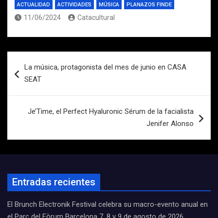
ACTUALIDAD
ACTIVIDADES
MÚSICA
PLANAZOS FINDE
11/06/2024
Catacultural
Navegación
La música, protagonista del mes de junio en CASA
de
SEAT
entradas
Je’Time, el Perfect Hyaluronic Sérum de la facialista
Jenifer Alonso
Entradas recientes
El Brunch Electronik Festival celebra su macro-evento anual en
el Parc del Fòrum Barcelona 7, 8 y 9 de agosto de 2026