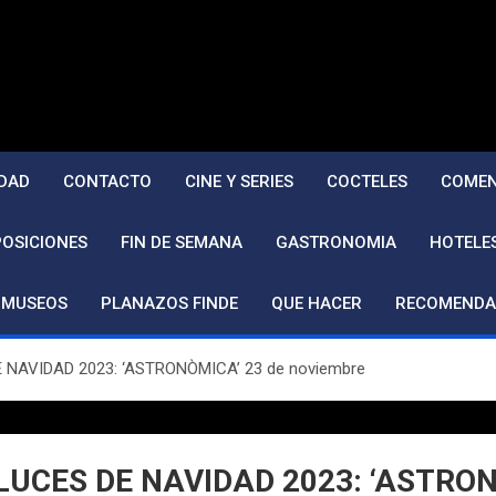
DAD
CONTACTO
CINE Y SERIES
COCTELES
COMEN
POSICIONES
FIN DE SEMANA
GASTRONOMIA
HOTELE
MUSEOS
PLANAZOS FINDE
QUE HACER
RECOMENDA
NAVIDAD 2023: ‘ASTRONÒMICA’ 23 de noviembre
UCES DE NAVIDAD 2023: ‘ASTRON