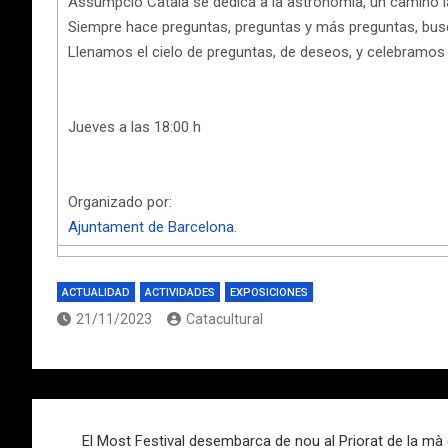
Assumpció Català se dedica a la astronomía, un camino lar
Siempre hace preguntas, preguntas y más preguntas, bus
Llenamos el cielo de preguntas, de deseos, y celebramos 
Jueves a las 18:00 h
Organizado por:
Ajuntament de Barcelona
.
ACTUALIDAD
ACTIVIDADES
EXPOSICIONES
21/11/2023
Catacultural
Navegación
El Most Festival desembarca de nou al Priorat de la mà 