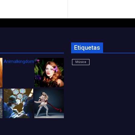
Etiquetas
Animalkingdom_FichaCine
Música