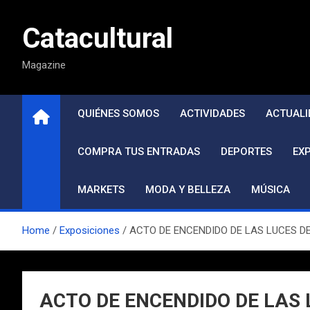
Saltar
al
Catacultural
contenido
Magazine
QUIÉNES SOMOS
ACTIVIDADES
ACTUALI
COMPRA TUS ENTRADAS
DEPORTES
EX
MARKETS
MODA Y BELLEZA
MÚSICA
Home
Exposiciones
ACTO DE ENCENDIDO DE LAS LUCES DE 
ACTO DE ENCENDIDO DE LAS L