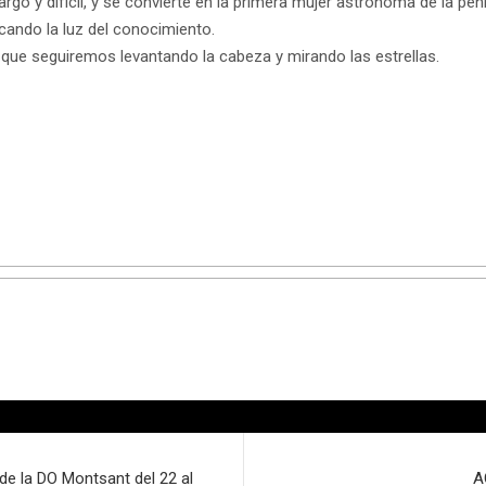
go y difícil, y se convierte en la primera mujer astrónoma de la pení
cando la luz del conocimiento.
que seguiremos levantando la cabeza y mirando las estrellas.
de la DO Montsant del 22 al
A