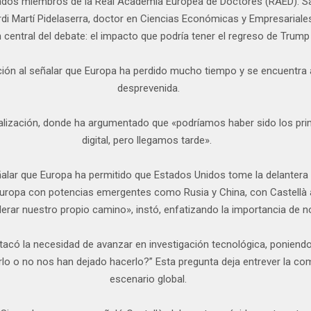
dos miembros de la Real Academia Europea de Doctores (RAED): San
ordi Martí Pidelaserra, doctor en Ciencias Económicas y Empresarial
 central del debate: el impacto que podría tener el regreso de Trump
nción al señalar que Europa ha perdido mucho tiempo y se encuentr
desprevenida.
italización, donde ha argumentado que «podríamos haber sido los pri
digital, pero llegamos tarde».
 señalar que Europa ha permitido que Estados Unidos tome la delanter
uropa con potencias emergentes como Rusia y China, con Castellà 
erar nuestro propio camino», instó, enfatizando la importancia de
acó la necesidad de avanzar en investigación tecnológica, poniendo
o o no nos han dejado hacerlo?” Esta pregunta deja entrever la com
escenario global.