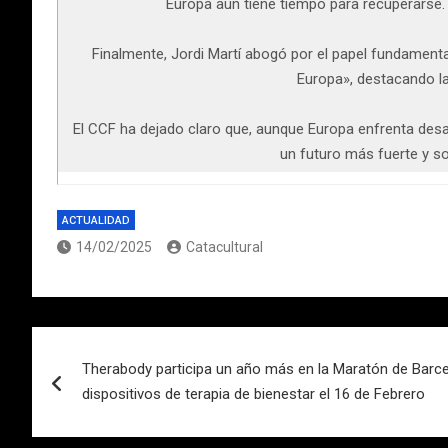
Europa aún tiene tiempo para recuperarse
Finalmente, Jordi Martí abogó por el papel fundamental
Europa», destacando la
El CCF ha dejado claro que, aunque Europa enfrenta desafí
un futuro más fuerte y s
ACTUALIDAD
14/02/2025
Catacultural
Navegación
Therabody participa un año más en la Maratón de Barc
de
dispositivos de terapia de bienestar el 16 de Febrero
entradas