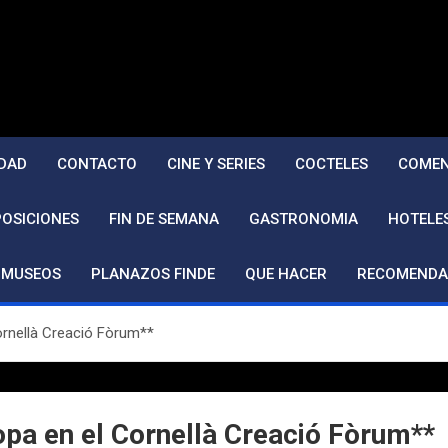
DAD
CONTACTO
CINE Y SERIES
COCTELES
COMEN
POSICIONES
FIN DE SEMANA
GASTRONOMIA
HOTELE
MUSEOS
PLANAZOS FINDE
QUE HACER
RECOMENDA
ornellà Creació Fòrum**
opa en el Cornellà Creació Fòrum**