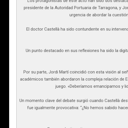
Los protagonistas de este acto han sido dos destaca
presidente de la Autoridad Portuaria de Tarragona, y J
urgencia de abordar la cuestión
El doctor Castellà ha sido contundente en su interve
Un punto destacado en sus reflexiones ha sido la dig
Por su parte, Jordi Martí coincidió con esta visión al
académicos también abordaron la compleja relación de E
juego. «Deberíamos emanciparnos y lid
Un momento clave del debate surgió cuando Castellà dest
fue igualmente provocativa: “¿No hemos sabido hacerl