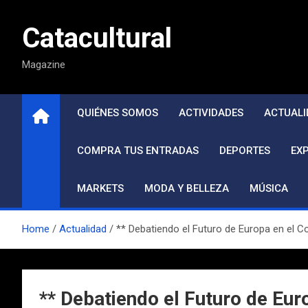
Saltar
al
Catacultural
contenido
Magazine
QUIÉNES SOMOS
ACTIVIDADES
ACTUALI
COMPRA TUS ENTRADAS
DEPORTES
EX
MARKETS
MODA Y BELLEZA
MÚSICA
Home
Actualidad
** Debatiendo el Futuro de Europa en el C
** Debatiendo el Futuro de Eur