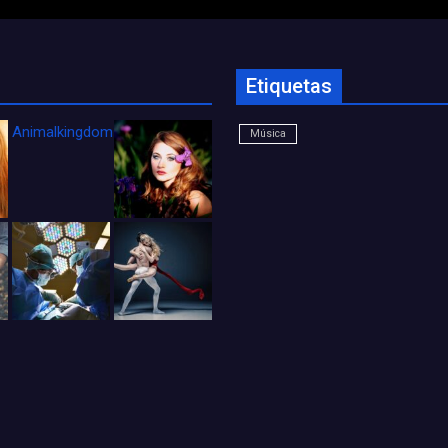
Etiquetas
Animalkingdom_FichaCine
Música