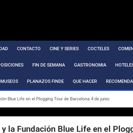
DAD
CONTACTO
CINE Y SERIES
COCTELES
COMEN
POSICIONES
FIN DE SEMANA
GASTRONOMIA
HOTELE
MUSEOS
PLANAZOS FINDE
QUE HACER
RECOMENDA
ón Blue Life en el Plogging Tour de Barcelona 4 de junio
y la Fundación Blue Life en el Plog