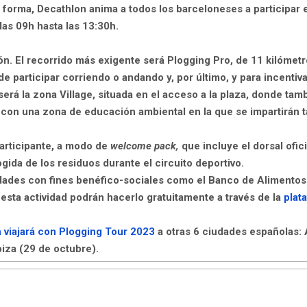
a forma, Decathlon anima a todos los barceloneses a participar
las 09h hasta las 13:30h.
ón
. El recorrido más exigente será
Plogging Pro
, de
11 kilómet
e participar corriendo o andando y, por último, y para incentiva
erá la zona Village, situada en el acceso a la plaza,
donde tambi
con una zona de educación ambiental en la que se impartirán tal
participante, a modo de
welcome pack,
que incluye el dorsal ofici
ogida de los residuos durante el circuito deportivo.
dades con fines benéfico-sociales como el
Banco de Alimentos
esta actividad podrán hacerlo gratuitamente a través de la
plat
 viajará con
Plogging Tour 2023
a otras 6 ciudades españolas: 
biza (29 de octubre).