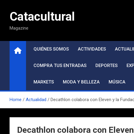
Saltar
al
Catacultural
contenido
Magazine
QUIÉNES SOMOS
ACTIVIDADES
ACTUALI
COMPRA TUS ENTRADAS
DEPORTES
EX
MARKETS
MODA Y BELLEZA
MÚSICA
Home
Actualidad
Decathlon colabora con Eleven y la Fundaci
Decathlon colabora con Eleven 