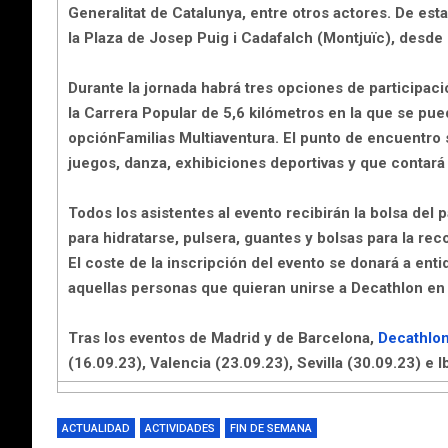
Generalitat de Catalunya, entre otros actores. De est
la
Plaza de Josep Puig i Cadafalch (Montjuïc), desde 
Durante la jornada habrá
tres opciones de participaci
la
Carrera Popular de 5,6 kilómetros
en la
que se pued
opción
Familias Multiaventura
. El
punto de encuentro s
juegos, danza, exhibiciones deportivas y que contará 
Todos los asistentes al evento recibirán la bolsa del 
para hidratarse, pulsera, guantes y bolsas para la rec
El coste de la inscripción del evento
se donará
a enti
aquellas personas que quieran unirse a Decathlon en 
Tras los eventos de Madrid y de Barcelona,
Decathlon
(16.09.23), Valencia (23.09.23), Sevilla (30.09.23) e I
ACTUALIDAD
ACTIVIDADES
FIN DE SEMANA