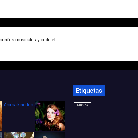
riunfos musicales y cede el
Etiquetas
Animalkingdom_FichaCine
Música