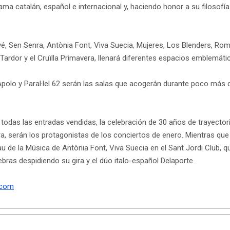
ama catalán, español e internacional y, haciendo honor a su filosofía 
.
llvé, Sen Senra, Antònia Font, Viva Suecia, Mujeres, Los Blenders, R
a Tardor y el Cruïlla Primavera, llenará diferentes espacios emblemát
Apolo y Paral·lel 62 serán las salas que acogerán durante poco más 
ene todas las entradas vendidas, la celebración de 30 años de trayect
a, serán los protagonistas de los conciertos de enero. Mientras que 
Palau de la Música de Antònia Font, Viva Suecia en el Sant Jordi Club,
bras despidiendo su gira y el dúo italo-español Delaporte.
.com