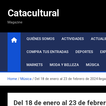
Saltar
al
Catacultural
contenido
Magazine
QUIÉNES SOMOS
ACTIVIDADES
ACTUALI
COMPRA TUS ENTRADAS
DEPORTES
EX
MARKETS
MODA Y BELLEZA
MÚSICA
Home
Música
Del 18 de enero al 23 de febrero de 2024 llega
Del 18 de enero al 23 de febre