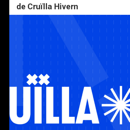
de Cruïlla Hivern