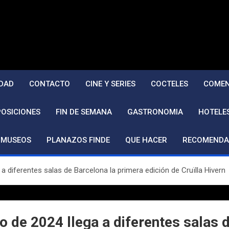
DAD
CONTACTO
CINE Y SERIES
COCTELES
COMEN
POSICIONES
FIN DE SEMANA
GASTRONOMIA
HOTELE
MUSEOS
PLANAZOS FINDE
QUE HACER
RECOMENDA
 a diferentes salas de Barcelona la primera edición de Cruïlla Hivern
ro de 2024 llega a diferentes salas 