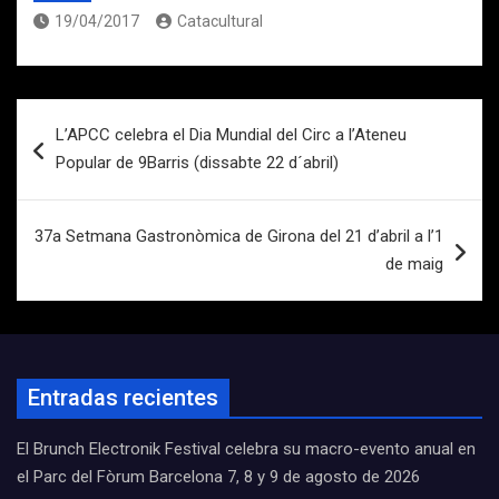
19/04/2017
Catacultural
Navegación
L’APCC celebra el Dia Mundial del Circ a l’Ateneu
de
Popular de 9Barris (dissabte 22 d´abril)
entradas
37a Setmana Gastronòmica de Girona del 21 d’abril a l’1
de maig
Entradas recientes
El Brunch Electronik Festival celebra su macro-evento anual en
el Parc del Fòrum Barcelona 7, 8 y 9 de agosto de 2026