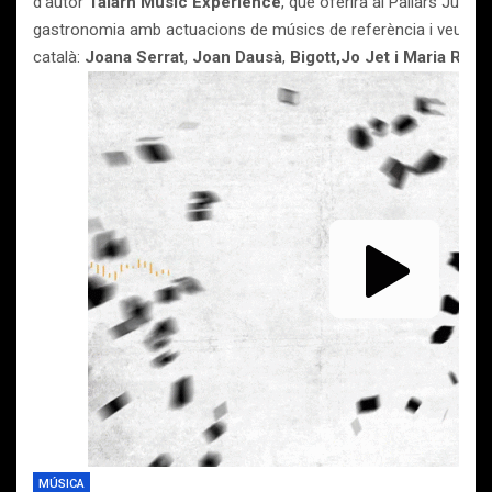
d’autor
Talarn Music Experience
, que oferirà al Pallars Juss
gastronomia amb actuacions de músics de referència i veus 
català:
Joana Serrat
,
Joan Dausà
,
Bigott,Jo Jet i Maria Ribo
MÚSICA