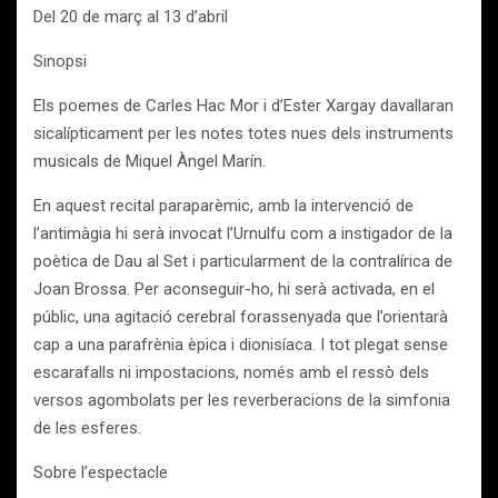
Del 20 de març al 13 d’abril
Sinopsi
Els poemes de Carles Hac Mor i d’Ester Xargay davallaran
sicalípticament per les notes totes nues dels instruments
musicals de Miquel Àngel Marín.
En aquest recital paraparèmic, amb la intervenció de
l’antimàgia hi serà invocat l’Urnulfu com a instigador de la
poètica de Dau al Set i particularment de la contralírica de
Joan Brossa. Per aconseguir-ho, hi serà activada, en el
públic, una agitació cerebral forassenyada que l’orientarà
cap a una parafrènia èpica i dionisíaca. I tot plegat sense
escarafalls ni impostacions, només amb el ressò dels
versos agombolats per les reverberacions de la simfonia
de les esferes.
Sobre l’espectacle