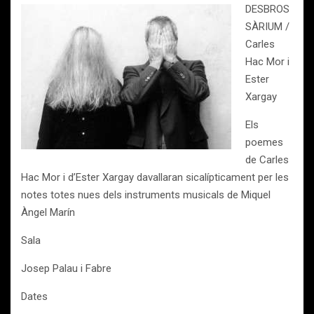
DESBROS
SÀRIUM /
Carles
Hac Mor i
Ester
Xargay
Els
poemes
de Carles
Hac Mor i d’Ester Xargay davallaran sicalípticament per les
notes totes nues dels instruments musicals de Miquel
Àngel Marín
Sala
Josep Palau i Fabre
Dates