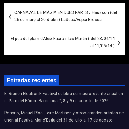
Navegación
CARNAVAL DE MÀGIA EN DUES PARTS / Hausson (del
de
26 de març al 20 d´abril) LaSeca/Espai Brossa
entradas
El pes del plom d’Aleix Fauró i Isis Martín ( del 23/04/14
al 11/05/14 )
Entradas recientes
El Brunch Electronik Festival celebra su macro-evento anual en
el Parc del Fòrum Barcelona 7, 8 y 9 de agosto de 2026
Rosario, Miguel Ríos, Leire Martínez y otros grandes artistas se
unen al Festival Mar d’Estiu del 31 de julio al 17 de agosto