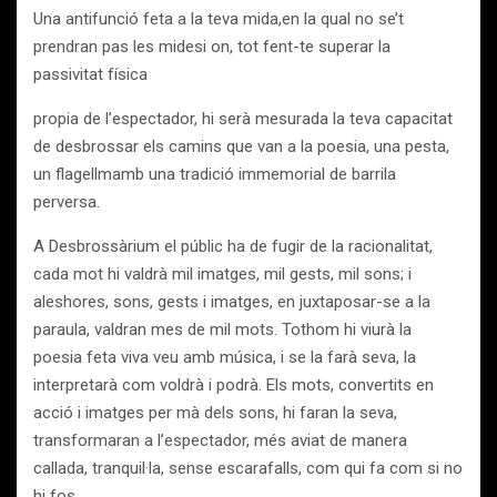
Una antifunció feta a la teva mida,en la qual no se’t
prendran pas les midesi on, tot fent-te superar la
passivitat física
propia de l’espectador, hi serà mesurada la teva capacitat
de desbrossar els camins que van a la poesia, una pesta,
un flagellmamb una tradició immemorial de barrila
perversa.
A Desbrossàrium el públic ha de fugir de la racionalitat,
cada mot hi valdrà mil imatges, mil gests, mil sons; i
aleshores, sons, gests i imatges, en juxtaposar-se a la
paraula, valdran mes de mil mots. Tothom hi viurà la
poesia feta viva veu amb música, i se la farà seva, la
interpretarà com voldrà i podrà. Els mots, convertits en
acció i imatges per mà dels sons, hi faran la seva,
transformaran a l’espectador, més aviat de manera
callada, tranquil·la, sense escarafalls, com qui fa com si no
hi fos.