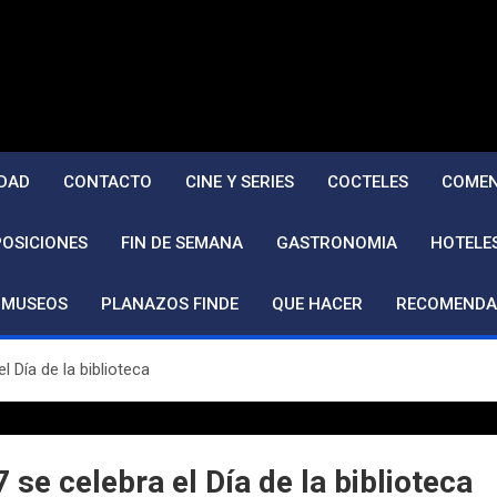
DAD
CONTACTO
CINE Y SERIES
COCTELES
COMEN
POSICIONES
FIN DE SEMANA
GASTRONOMIA
HOTELE
MUSEOS
PLANAZOS FINDE
QUE HACER
RECOMENDA
 Día de la biblioteca
se celebra el Día de la biblioteca