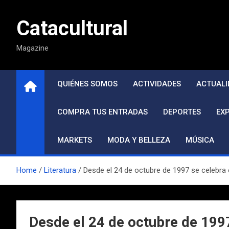
Saltar
al
Catacultural
contenido
Magazine
QUIÉNES SOMOS
ACTIVIDADES
ACTUALI
COMPRA TUS ENTRADAS
DEPORTES
EX
MARKETS
MODA Y BELLEZA
MÚSICA
Home
Literatura
Desde el 24 de octubre de 1997 se celebra el
Desde el 24 de octubre de 1997 