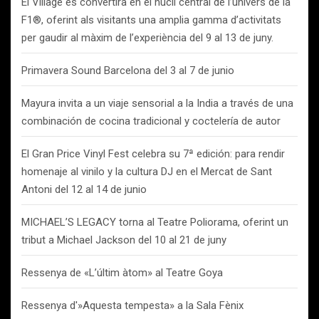
El Village es convertirà en el nucli central de l’univers de la
F1®, oferint als visitants una amplia gamma d’activitats
per gaudir al màxim de l’experiència del 9 al 13 de juny.
Primavera Sound Barcelona del 3 al 7 de junio
Mayura invita a un viaje sensorial a la India a través de una
combinación de cocina tradicional y coctelería de autor
El Gran Price Vinyl Fest celebra su 7ª edición: para rendir
homenaje al vinilo y la cultura DJ en el Mercat de Sant
Antoni del 12 al 14 de junio
MICHAEL’S LEGACY torna al Teatre Poliorama, oferint un
tribut a Michael Jackson del 10 al 21 de juny
Ressenya de «L’últim àtom» al Teatre Goya
Ressenya d'»Aquesta tempesta» a la Sala Fènix