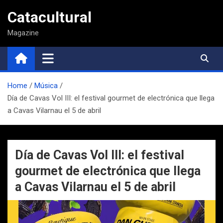
Saltar
Catacultural
al
contenido
Magazine
Home
Música
Día de Cavas Vol III: el festival gourmet de electrónica que llega
a Cavas Vilarnau el 5 de abril
Día de Cavas Vol III: el festival
gourmet de electrónica que llega
a Cavas Vilarnau el 5 de abril