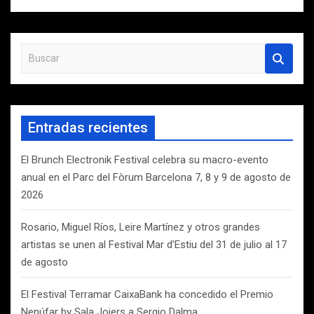
B
u
s
c
a
Entradas recientes
r
El Brunch Electronik Festival celebra su macro-evento
anual en el Parc del Fòrum Barcelona 7, 8 y 9 de agosto de
2026
Rosario, Miguel Ríos, Leire Martínez y otros grandes
artistas se unen al Festival Mar d’Estiu del 31 de julio al 17
de agosto
El Festival Terramar CaixaBank ha concedido el Premio
Nenúfar by Sala Joiers a Sergio Dalma.