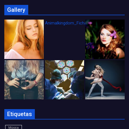
Gallery
Animalkingdom_FichaCine
Etiquetas
Música