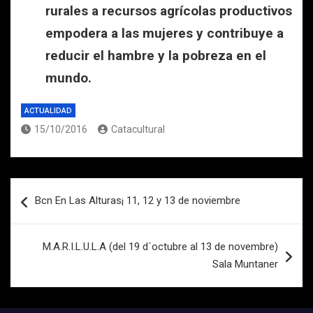
rurales a recursos agrícolas productivos
empodera a las mujeres y contribuye a
reducir el hambre y la pobreza en el
mundo.
ACTUALIDAD
15/10/2016
Catacultural
Navegación
Bcn En Las Alturas¡ 11, 12 y 13 de noviembre
de
entradas
M.A.R.I.L.U.L.A (del 19 d´octubre al 13 de novembre)
Sala Muntaner