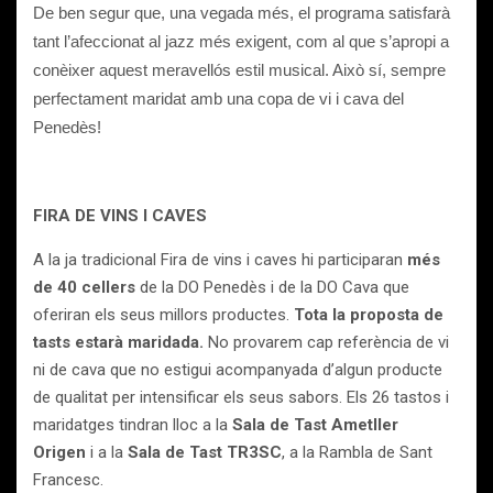
De ben segur que, una vegada més, el programa satisfarà
tant l’afeccionat al jazz més exigent, com al que s’apropi a
conèixer aquest meravellós estil musical. Això sí, sempre
perfectament maridat amb una copa de vi i cava del
Penedès!
FIRA DE VINS I CAVES
A la ja tradicional Fira de vins i caves hi participaran
més
de 40 cellers
de la DO Penedès i de la DO Cava que
oferiran els seus millors productes.
Tota la proposta de
tasts estarà maridada.
No provarem cap referència de vi
ni de cava que no estigui acompanyada d’algun producte
de qualitat per intensificar els seus sabors. Els 26 tastos i
maridatges tindran lloc a la
Sala de Tast Ametller
Origen
i a la
Sala de Tast TR3SC
, a la Rambla de Sant
Francesc.