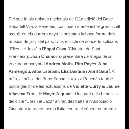
Pel que fa als artistes nacionals de l’11a edició del Banc
Sabadell Vijazz Penedès, continuen mantenint el gran nivell
assolit en els darrers anys i constaten la bona forma dels
músics de jazz del país. Dins el cicle de concerts solidaris
“Elles i el Jazz” a l’
Espai Cava
(Claustre de Sant
Francesc),
Joan Chamorro
presentarà
La màgia de la
veu,
acompanyat d’
Andrea Motis, Rita Payés, Alba
Armengou, Alba Esteban, Èlia Bastida
i
Abril Saurí
. A
més, el públic del Banc Sabadell Vijazz Penedès també
podrà gaudir de les actuacions de
Violetta Curry & Jaume
Vilaseca Trio
i de
Mayte Alguacil
. Una part dels beneficis
del cicle “Elles i el Jazz” aniran destinats a l’Associació
Ginesta Vilafranca, per la lluita contra el càncer de mama.