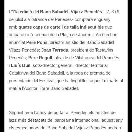
L’
11a edició
del
Banc Sabadell Vijazz Penedès
– 7, 8 i 9
de juliol a Vilafranca del Penedès- comptarà enguany
amb
quatre caps de cartell de talla indiscutible
que
actuaran a l’escenari de la Plaça de Jaume I. Així ho han
anunciat
Pere Pons
, director artístic del Banc Sabadell
Vijazz Penedès;
Joan Tarrada
, president de Tastavins
Penedès;
Pere Regull
, alcalde de Vilafranca del Penedès,
i
Lluís Buil
, sots-director general i director territorial
Catalunya del Banc Sabadell, a la roda de premsa de
presentació del Festival, que ha tingut lloc aquest dimarts al
matí a l’Auditori Torre Banc Sabadell.
Seguint amb l’afany de portar al Penedès els artistes de
jazz més destacats del panorama internacional, aquest any
els espectadors del Banc Sabadell Vijazz Penedès podran