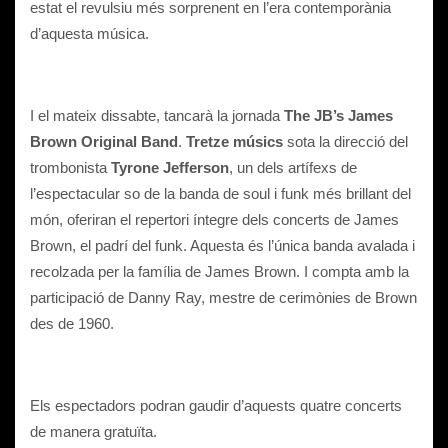
estat el revulsiu més sorprenent en l’era contemporània
d’aquesta música.
I el mateix dissabte, tancarà la jornada
The JB’s James
Brown Original Band
.
Tretze músics
sota la direcció del
trombonista
Tyrone Jefferson
, un dels artífexs de
l’espectacular so de la banda de soul i funk més brillant del
món, oferiran el repertori íntegre dels concerts de James
Brown, el padrí del funk. Aquesta és l’única banda avalada i
recolzada per la família de James Brown. I compta amb la
participació de Danny Ray, mestre de cerimònies de Brown
des de 1960.
Els espectadors podran gaudir d’aquests quatre concerts
de manera gratuïta.