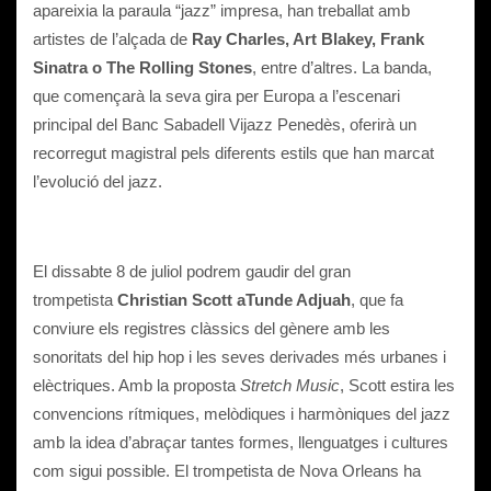
apareixia la paraula “jazz” impresa, han treballat amb
artistes de l’alçada de
Ray Charles, Art Blakey, Frank
Sinatra o The Rolling Stones
, entre d’altres. La banda,
que començarà la seva gira per Europa a l’escenari
principal del Banc Sabadell Vijazz Penedès, oferirà un
recorregut magistral pels diferents estils que han marcat
l’evolució del jazz.
El dissabte 8 de juliol podrem gaudir del gran
trompetista
Christian Scott aTunde Adjuah
, que fa
conviure els registres clàssics del gènere amb les
sonoritats del hip hop i les seves derivades més urbanes i
elèctriques. Amb la proposta
Stretch Music
, Scott estira les
convencions rítmiques, melòdiques i harmòniques del jazz
amb la idea d’abraçar tantes formes, llenguatges i cultures
com sigui possible. El trompetista de Nova Orleans ha