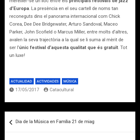
merèixer-se un lloc entre els
principals festivals de jazz
d’Europa
. La presència en el
seu cartell de noms tan
reconeguts dins el panorama internacional com Chick
Corea,
Dee Dee Bridgewater, Arturo Sandoval, Maceo
Parker, John Scofield o Marcus Miller, entre molts
d’altres,
avalen la seva trajectòria a la qual se li suma al mèrit de
ser l’
únic festival
d’aquesta qualitat que és gratuït
. Tot
un luxe!
ACTUALIDAD
ACTIVIDADES
MÚSICA
17/05/2017
Catacultural
Navegación
Dia de la Música en Família 21 de miag
de
entradas