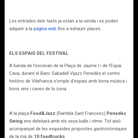
Les entrades dels tasts ja estan a la venda i es poden
adquirir a la
pàgina web
fins a exhaurir places.
ELS ESPAIS DEL FESTIVAL
A banda de l’escenari de la Plaça de Jaume I i de l’Espai
Cava, durant el Banc Sabadell Vijazz Penedès el centre
històric de Vilafranca s’omple d’espais amb bona música i
bons vins i caves de la zona.
A la plaça
Food&Jazz
(Rambla Sant Francesc)
Penedès
Swing
ens deleitarà amb els seus balls i ritme. Tot això
acompanyat de les exquisides propostes gastronòmiques
de la mà de
10 foodtrucks
.