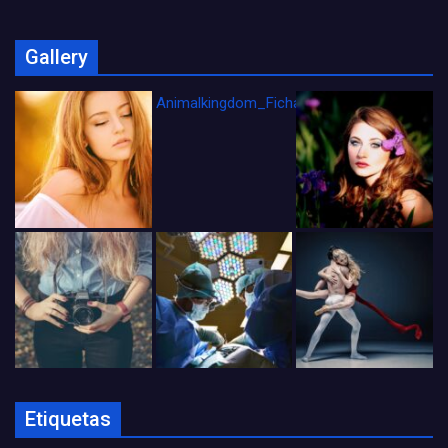
Gallery
Animalkingdom_FichaCine
Etiquetas