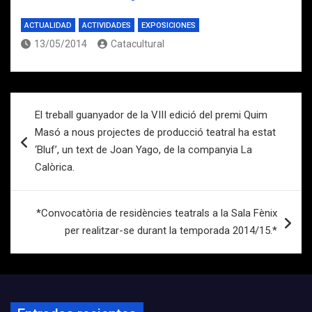
ACTUALIDAD
ACTIVIDADES
EXPOSICIONES
13/05/2014
Catacultural
Navegación
El treball guanyador de la VIII edició del premi Quim
de
Masó a nous projectes de producció teatral ha estat
entradas
‘Bluf’, un text de Joan Yago, de la companyia La
Calòrica.
*Convocatòria de residències teatrals a la Sala Fènix
per realitzar-se durant la temporada 2014/15.*