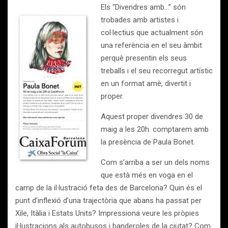
Els “Divendres amb…” són
trobades amb artistes i
col·lectius que actualment són
una referència en el seu àmbit
perquè presentin els seus
treballs i el seu recorregut artístic
en un format amè, divertit i
proper.
Aquest proper divendres 30 de
maig a les 20h. comptarem amb
la presència de Paula Bonet.
Com s’arriba a ser un dels noms
que està més en voga en el
camp de la il·lustració feta des de Barcelona? Quin és el
punt d’inflexió d’una trajectòria que abans ha passat per
Xile, Itàlia i Estats Units? Impressiona veure les pròpies
il·lustracions als autobusos i banderoles de la ciutat? Com