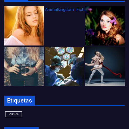
Animalkingdom_FichaCine
Etiquetas
Música