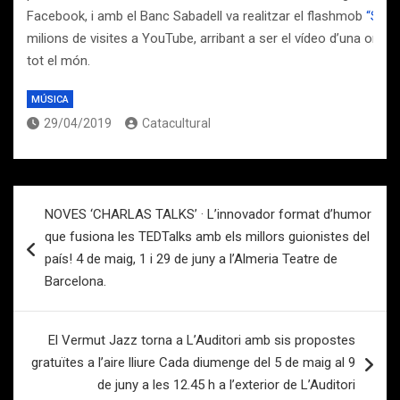
Facebook, i amb el Banc Sabadell va realitzar el flashmob
“Som 
milions de visites a YouTube, arribant a ser el vídeo d’una orqu
tot el món.
MÚSICA
29/04/2019
Catacultural
Navegación
NOVES ‘CHARLAS TALKS’ · L’innovador format d’humor
de
que fusiona les TEDTalks amb els millors guionistes del
entradas
país! 4 de maig, 1 i 29 de juny a l’Almeria Teatre de
Barcelona.
El Vermut Jazz torna a L’Auditori amb sis propostes
gratuïtes a l’aire lliure Cada diumenge del 5 de maig al 9
de juny a les 12.45 h a l’exterior de L’Auditori