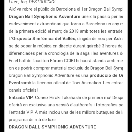
Llum, foc, DESTRUCCIÓ!
Així va rebre el públic de Barcelona el 1er Dragon Ball Symphon
Dragon Ball Symphonic Adventure
uneix la passió per les sè
esdeveniment extraordinari que torna a Barcelona un any més de
de la primera edició el març de 2018 amb totes les entrades ve
L’
Orquesta Simfònica del Vallés
, dirigida de nou per
Adrián 
se de posar la música en directe durant gairebé 3 hores de conc
diferenciades per la cronologia de la saga i les aventures dels 
En el hall de l’auditori Fòrum CCIBI hi haurà stands amb merchan
on es podrà comprar material exclusiu de Dragon Ball Symphon
Dragon Ball Symphonic Adventure és una
producció de Oronet
Events
amb la llicència oficial de Toei Animation. Les entrades j
canals oficials!
Entrada VIP
: Coneix Hiroki Takahashi de primera mà! Després d
oferirà en exclusiva una sessió d’autògrafs i fotografies per 
l’entrada VIP. A més inclou una de les millors butaques de la sala
programa de mà de luxe.
DRAGON BALL SYMPHONIC ADVENTURE