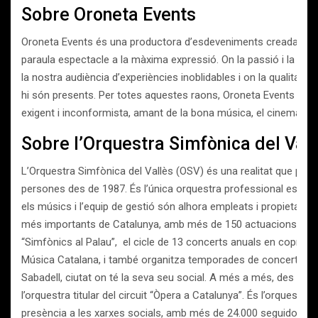
Sobre Oroneta Events
Oroneta Events és una productora d’esdeveniments creada amb l
paraula espectacle a la màxima expressió. On la passió i la il·lus
la nostra audiència d’experiències inoblidables i on la qualitat, c
hi són presents. Per totes aquestes raons, Oroneta Events està
exigent i inconformista, amant de la bona música, el cinema, els
Sobre l’Orquestra Simfònica del Vall
L’Orquestra Simfònica del Vallès (OSV) és una realitat que porta
persones des de 1987. És l’única orquestra professional establ
els músics i l’equip de gestió són alhora empleats i propietaris.
més importants de Catalunya, amb més de 150 actuacions cada
“Simfònics al Palau”, el cicle de 13 concerts anuals en coprodu
Música Catalana, i també organitza temporades de concerts si
Sabadell, ciutat on té la seva seu social. A més a més, des de l
l’orquestra titular del circuit “Òpera a Catalunya”. És l’orquest
presència a les xarxes socials, amb més de 24.000 seguidors a 