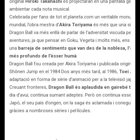
original
Hiroki Takahashi
es projectaran en una pantalla gegant
ambientar cada nota musical.
Celebrada per fans de tot el planeta com un veritable monument
mundial, l’obra mestra d’
Akira Toriyama
és més que una simple 
Dragon Ball va més enllà de parlar de l’adversitat viscuda pels he
aventures, ja que pensar en Goku, Vegeta i molts més, ens gen
una
barreja de sentiments que van des de la noblesa, l’amista
més profunds de l’èsser humà
.
Dragon Ball fou creada per Akira Toriyama i publicada originalme
Shônen Jump en el 1984 Dos anys més tard, al 1986,
Toei Ani
adaptació en forma de sèrie d’animació per a la televisió japon
Creuant fronteres,
Dragon Ball és aplaudida en gairebé tots
dia d’avui, continua sumant adeptes. Però on continua essent 
Japó, el seu país d’origen, on la saga és aclamada i coneguda 
gràcies a nombroses sèries i pel·lícules.