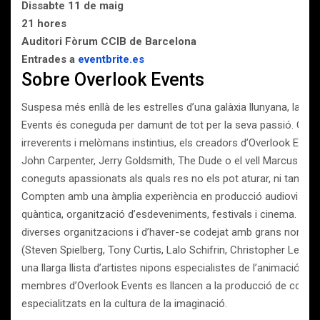
Dissabte 11 de maig
21 hores
Auditori Fòrum CCIB de Barcelona
Entrades a
eventbrite.es
Sobre Overlook Events
Suspesa més enllà de les estrelles d’una galàxia llunyana, la p
Events és coneguda per damunt de tot per la seva passió. Cinèfi
irreverents i melòmans instintius, els creadors d’Overlook Event
John Carpenter, Jerry Goldsmith, The Dude o el vell Marcus Brod
coneguts apassionats als quals res no els pot aturar, ni tan sol
Compten amb una àmplia experiència en producció audiovisual, e
quàntica, organització d’esdeveniments, festivals i cinema. Des
diverses organitzacions i d’haver-se codejat amb grans noms d
(Steven Spielberg, Tony Curtis, Lalo Schifrin, Christopher Lee, 
una llarga llista d’artistes nipons especialistes de l’animació, ma
membres d’Overlook Events es llancen a la producció de conce
especialitzats en la cultura de la imaginació.