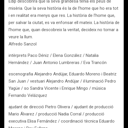
Èdip descobrirà que la seva grandesa tenia els peus de
misèria. Que la seva història és la de l’home que ho era tot
i en realitat era menys que res. La història de l’home que,
per salvar la ciutat, es va enfonsar ell mateix. La història de
l’home que, quan descobreix la veritat, decideix no tornar a
veure la llum.
Alfredo Sanzol
intèrprets Paco Déniz / Elena González / Natalia
Hernández / Juan Antonio Lumbreras / Eva Trancón
escenografia Alejandro Andújar, Eduardo Moreno i Beatriz
San Juan / vestuari Alejandro Andújar / il·luminació Pedro
Yagüe / so Sandra Vicente i Enrique Mingo / música
Fernando Velázquez
ajudant de direcció Pietro Olivera / ajudant de producció
Mario Álvarez / producció Nadia Corral / producció
executiva Elisa Fernández / coordinació tècnica Eduardo