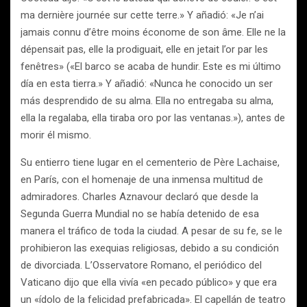
ma dernière journée sur cette terre.» Y añadió: «Je n’ai
jamais connu d’être moins économe de son âme. Elle ne la
dépensait pas, elle la prodiguait, elle en jetait l’or par les
fenêtres» («El barco se acaba de hundir. Este es mi último
día en esta tierra.» Y añadió: «Nunca he conocido un ser
más desprendido de su alma. Ella no entregaba su alma,
ella la regalaba, ella tiraba oro por las ventanas.»), antes de
morir él mismo.
Su entierro tiene lugar en el cementerio de Père Lachaise,
en París, con el homenaje de una inmensa multitud de
admiradores. Charles Aznavour declaró que desde la
Segunda Guerra Mundial no se había detenido de esa
manera el tráfico de toda la ciudad. A pesar de su fe, se le
prohibieron las exequias religiosas, debido a su condición
de divorciada. L’Osservatore Romano, el periódico del
Vaticano dijo que ella vivía «en pecado público» y que era
un «ídolo de la felicidad prefabricada». El capellán de teatro