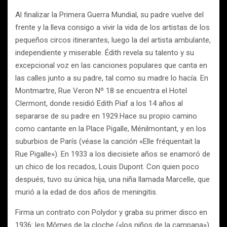
Al finalizar la Primera Guerra Mundial, su padre vuelve del
frente y la lleva consigo a vivir la vida de los artistas de los
pequeños circos itinerantes, luego la del artista ambulante,
independiente y miserable. Édith revela su talento y su
excepcional voz en las canciones populares que canta en
las calles junto a su padre, tal como su madre lo hacía. En
Montmartre, Rue Veron Nº 18 se encuentra el Hotel
Clermont, donde residió Edith Piaf a los 14 años al
separarse de su padre en 1929.Hace su propio camino
como cantante en la Place Pigalle, Ménilmontant, y en los
suburbios de París (véase la canción «Elle fréquentait la
Rue Pigalle»). En 1933 a los diecisiete años se enamoró de
un chico de los recados, Louis Dupont. Con quien poco
después, tuvo su única hija, una niña llamada Marcelle, que
murió a la edad de dos años de meningitis.
Firma un contrato con Polydor y graba su primer disco en
1936: les Mômes de la cloche («los niños de la campana»).