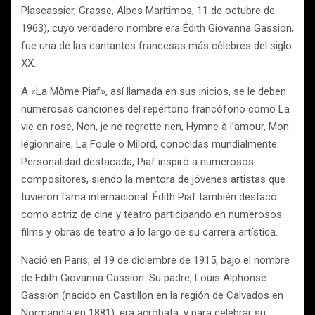
Plascassier, Grasse, Alpes Marítimos, 11 de octubre de
1963), cuyo verdadero nombre era Édith Giovanna Gassion,
fue una de las cantantes francesas más célebres del siglo
XX.
A «La Môme Piaf», así llamada en sus inicios, se le deben
numerosas canciones del repertorio francófono como La
vie en rose, Non, je ne regrette rien, Hymne à l’amour, Mon
légionnaire, La Foule o Milord, conocidas mundialmente.
Personalidad destacada, Piaf inspiró a numerosos
compositores, siendo la mentora de jóvenes artistas que
tuvieron fama internacional. Édith Piaf también destacó
como actriz de cine y teatro participando en numerosos
films y obras de teatro a lo largo de su carrera artística.
Nació en París, el 19 de diciembre de 1915, bajo el nombre
de Edith Giovanna Gassion. Su padre, Louis Alphonse
Gassion (nacido en Castillon en la región de Calvados en
Normandía en 1881), era acróbata, y para celebrar su