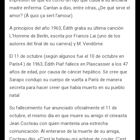
impresión de que es como un hijo que cuida a su anciana
madre enferma. Cantan a dúo, entre otras, ¿De qué sirve el
amor? (À quoi ça sert l’amour).
A principios del año 1963, Édith graba su última canción
L’Homme de Berlín, escrita por Francis Lai (uno de los
autores del final de su carrera) y M. Vendôme.
El 11 de octubre (según algunos fue el 10 de octubre en
París4 ) de 1963, Édith Piaf fallece en Plascassier a los 47
años de edad, por causa de cáncer hepático. Se cree que
Sarapo condujo su cuerpo de vuelta a París de manera
secreta para hacer creer que había muerto en su pueblo
natal
Su fallecimiento fue anunciado oficialmente el 11 de
octubre, el mismo día en que muere su amigo el cineasta
Jean Cocteau con quien mantenía una estrecha
comunicación. Al enterarse de la muerte de su amiga,
Cocteau dijo: «C’est le bateau qui achève de couler. C’est