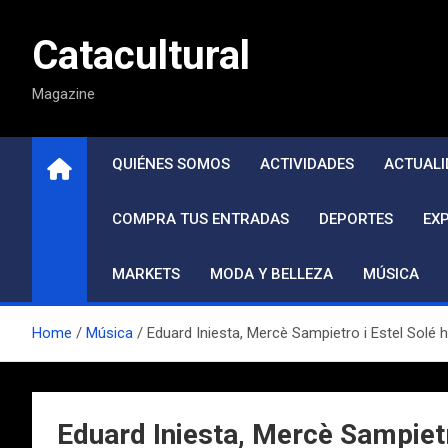
Saltar
al
Catacultural
contenido
Magazine
QUIÉNES SOMOS
ACTIVIDADES
ACTUALI
COMPRA TUS ENTRADAS
DEPORTES
EX
MARKETS
MODA Y BELLEZA
MÚSICA
Home
Música
Eduard Iniesta, Mercè Sampietro i Estel Solé 
Eduard Iniesta, Mercè Sampietr