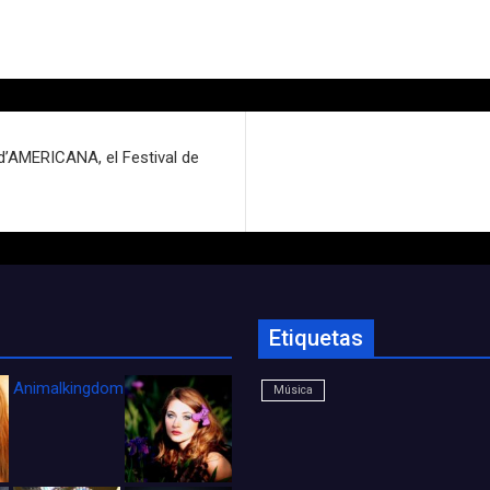
 d’AMERICANA, el Festival de
Etiquetas
Animalkingdom_FichaCine
Música