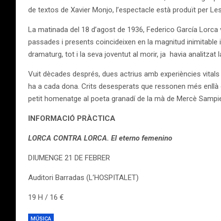
de textos de Xavier Monjo, l’espectacle està produït per Les
La matinada del 18 d’agost de 1936, Federico García Lorca
passades i presents coincideixen en la magnitud inimitable i in
dramaturg, tot i la seva joventut al morir, ja havia analitzat 
Vuit dècades després, dues actrius amb experiències vitals d
ha a cada dona. Crits desesperats que ressonen més enllà d
petit homenatge al poeta granadí de la mà de Mercè Sampietr
INFORMACIÓ PRÀCTICA
LORCA CONTRA LORCA. El eterno femenino
DIUMENGE 21 DE FEBRER
Auditori Barradas (L’HOSPITALET)
19 H / 16 €
MÚSICA