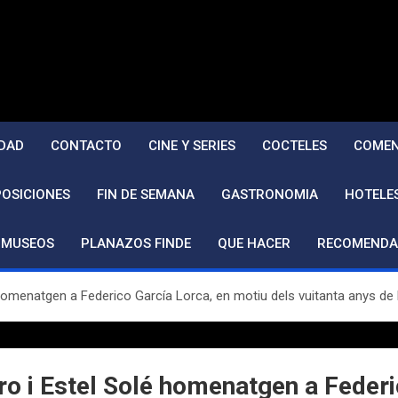
DAD
CONTACTO
CINE Y SERIES
COCTELES
COMEN
POSICIONES
FIN DE SEMANA
GASTRONOMIA
HOTELE
MUSEOS
PLANAZOS FINDE
QUE HACER
RECOMENDA
homenatgen a Federico García Lorca, en motiu dels vuitanta anys de 
o i Estel Solé homenatgen a Federi