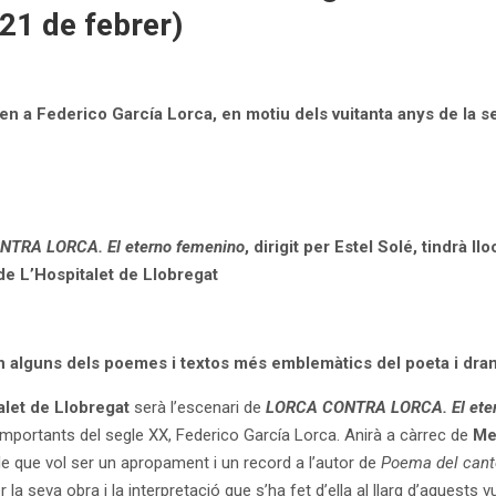
(21 de febrer)
n a Federico García Lorca, en motiu dels vuitanta anys de la s
TRA LORCA. El eterno femenino
, dirigit per Estel Solé, tindrà 
de L’Hospitalet de Llobregat
n alguns dels poemes i textos més emblemàtics del poeta i dra
alet de Llobregat
serà l’escenari de
LORCA CONTRA LORCA. El eter
mportants del segle XX, Federico García Lorca. Anirà a càrrec de
Me
le que vol ser un apropament i un record a l’autor de
Poema del cant
r la seva obra i la interpretació que s’ha fet d’ella al llarg d’aquests