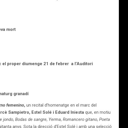
eva mort
lloc el proper diumenge 21 de febrer a l’Auditori
maturg granadí
no femenino
,
un recital d’homenatge en el marc del
rcè Sampietro, Estel Solé i Eduard Iniesta
que, en motiu
e jondo
,
Bodas de sangre
,
Yerma
,
Romancero gitano
,
Poeta
 vuitanta anys. Sota la direcció d’Estel Solé i amb una selecció