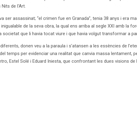
 Nits de l’Art.
 va ser assassinat; “el crimen fue en Granada”, tenia 38 anys i era
igualable de la seva obra, la qual ens arriba al segle XXI amb la força 
la societat que li havia tocat viure i que havia volgut transformar a par
iferents, donen veu a la paraula i s’atansen a les essències de l’ete
el temps per evidenciar una realitat que canvia massa lentament, pe
o, Estel Solé i Eduard Iniesta, que confrontant les dues visions de 