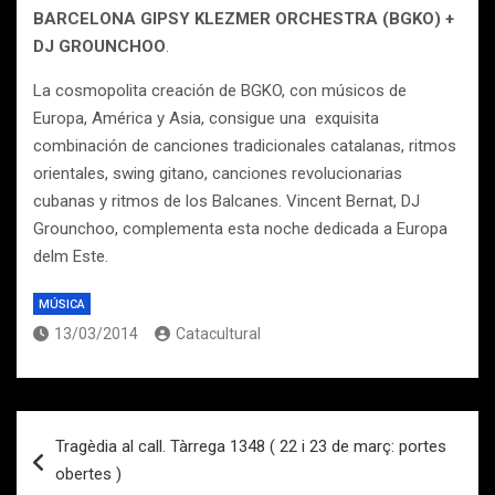
BARCELONA GIPSY KLEZMER ORCHESTRA (BGKO) +
DJ GROUNCHOO
.
La cosmopolita creación de BGKO, con músicos de
Europa, América y Asia, consigue una exquisita
combinación de canciones tradicionales catalanas, ritmos
orientales, swing gitano, canciones revolucionarias
cubanas y ritmos de los Balcanes. Vincent Bernat, DJ
Grounchoo, complementa esta noche dedicada a Europa
delm Este.
MÚSICA
13/03/2014
Catacultural
Navegación
Tragèdia al call. Tàrrega 1348 ( 22 i 23 de març: portes
de
obertes )