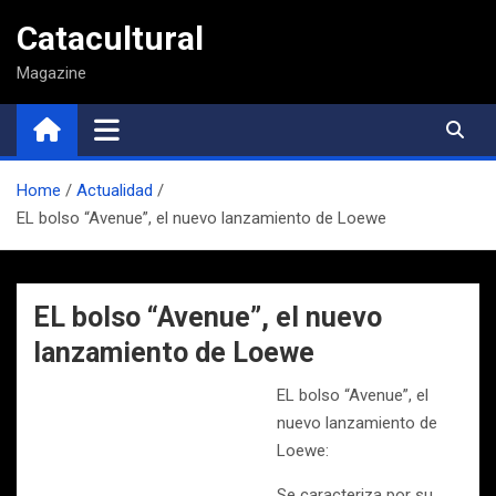
Saltar
Catacultural
al
contenido
Magazine
Home
Actualidad
EL bolso “Avenue”, el nuevo lanzamiento de Loewe
EL bolso “Avenue”, el nuevo
lanzamiento de Loewe
EL bolso “Avenue”, el
nuevo lanzamiento de
Loewe:
Se caracteriza por su