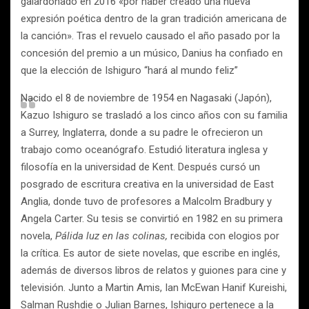
galardonado en 2016 «por haber creado una nueva
expresión poética dentro de la gran tradición americana de
la canción». Tras el revuelo causado el año pasado por la
concesión del premio a un músico, Danius ha confiado en
que la elección de Ishiguro “hará al mundo feliz”
Nacido el 8 de noviembre de 1954 en Nagasaki (Japón),
Kazuo Ishiguro se trasladó a los cinco años con su familia
a Surrey, Inglaterra, donde a su padre le ofrecieron un
trabajo como oceanógrafo. Estudió literatura inglesa y
filosofía en la universidad de Kent. Después cursó un
posgrado de escritura creativa en la universidad de East
Anglia, donde tuvo de profesores a Malcolm Bradbury y
Angela Carter. Su tesis se convirtió en 1982 en su primera
novela,
Pálida luz en las colinas,
recibida con elogios por
la crítica. Es autor de siete novelas, que escribe en inglés,
además de diversos libros de relatos y guiones para cine y
televisión. Junto a Martin Amis, Ian McEwan Hanif Kureishi,
Salman Rushdie o Julian Barnes, Ishiguro pertenece a la