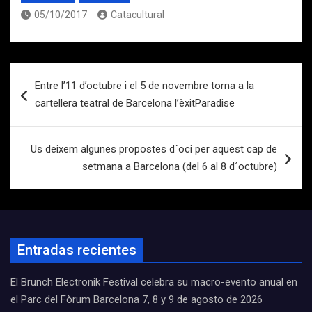
05/10/2017
Catacultural
Navegación
Entre l’11 d’octubre i el 5 de novembre torna a la
de
cartellera teatral de Barcelona l’èxitParadise
entradas
Us deixem algunes propostes d´oci per aquest cap de
setmana a Barcelona (del 6 al 8 d´octubre)
Entradas recientes
El Brunch Electronik Festival celebra su macro-evento anual en
el Parc del Fòrum Barcelona 7, 8 y 9 de agosto de 2026