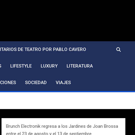
TARIOS DE TEATRO POR PABLO CAVERO
S
LIFESTYLE
LUXURY
LITERATURA
CIONES
SOCIEDAD
VIAJES
Brunch Electronik regresa a los Jardines de Joan Brossa
entre el 23 de agosto y el 13 de septiembre