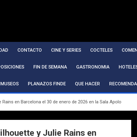
DAD
CONTACTO
CINE Y SERIES
COCTELES
COMEN
POSICIONES
FIN DE SEMANA
GASTRONOMIA
HOTELE
MUSEOS
PLANAZOS FINDE
QUE HACER
RECOMENDA
ie Rains en Barcelona el 30 de enero de 2026 en la Sala Apolo
ilhouette y Julie Rains en