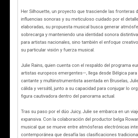
Her Silhouette, un proyecto que trasciende las fronteras d
influencias sonoras y su meticuloso cuidado por el detall
elaboradas, su propuesta musical busca generar atmósfera
sobrecarga y manteniendo una identidad sonora distintiva.
para artistas nacionales, sino también el enfoque creativo
su particular visión y fuerza musical.
Julie Rains, quien cuenta con el respaldo del programa e
artistas europeos emergentes—, llega desde Bélgica para
cantante y multiinstrumentista asentada en Bruselas, Juli
cálida y versátil, junto a su capacidad para conjugar lo o
figura cautivadora dentro del panorama actual.
Tras su paso por el dúo Juicy, Julie se embarca en un via
expansiva. Con la colaboración del productor belga Rowa
musical que se mueve entre atmósferas electrónicas inten
contemporánea que desafía las clasificaciones tradicional