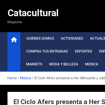
Saltar
al
Catacultural
contenido
Magazine
QUIÉNES SOMOS
ACTIVIDADES
ACTUALI
COMPRA TUS ENTRADAS
DEPORTES
EX
MARKETS
MODA Y BELLEZA
MÚSICA
Home
Música
El Ciclo Afers presenta a Her Silhouette y Jul
El Ciclo Afers presenta a Her S