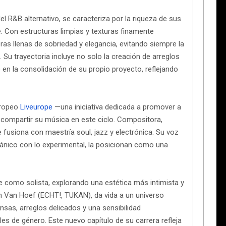
el R&B alternativo, se caracteriza por la riqueza de sus
e. Con estructuras limpias y texturas finamente
s llenas de sobriedad y elegancia, evitando siempre la
 Su trayectoria incluye no solo la creación de arreglos
 en la consolidación de su propio proyecto, reflejando
uropeo
Liveurope
—una iniciativa dedicada a promover a
 compartir su música en este ciclo. Compositora,
e fusiona con maestría soul, jazz y electrónica. Su voz
rgánico con lo experimental, la posicionan como una
je como solista, explorando una estética más intimista y
n Van Hoef (ECHT!, TUKAN), da vida a un universo
sas, arreglos delicados y una sensibilidad
es de género. Este nuevo capítulo de su carrera refleja