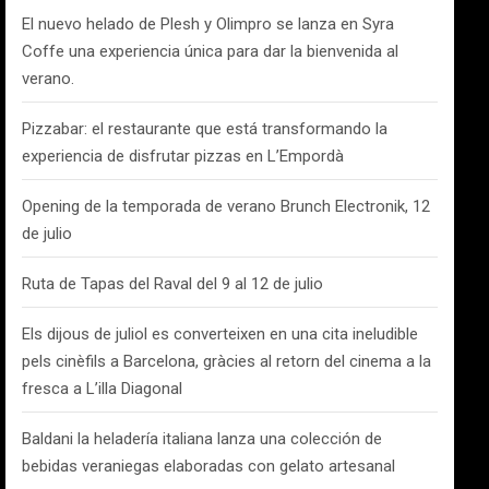
El nuevo helado de Plesh y Olimpro se lanza en Syra
Coffe una experiencia única para dar la bienvenida al
verano.
Pizzabar: el restaurante que está transformando la
experiencia de disfrutar pizzas en L’Empordà
Opening de la temporada de verano Brunch Electronik, 12
de julio
Ruta de Tapas del Raval del 9 al 12 de julio
Els dijous de juliol es converteixen en una cita ineludible
pels cinèfils a Barcelona, gràcies al retorn del cinema a la
fresca a L’illa Diagonal
Baldani la heladería italiana lanza una colección de
bebidas veraniegas elaboradas con gelato artesanal