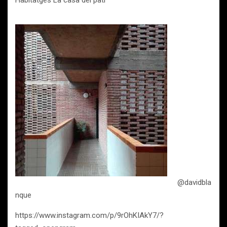
Habitatges La casa del pati
@davidbla
nque
https://www.instagram.com/p/9rOhKIAkY7/?