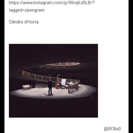
https://www.instagram.com/p/9SrqILvDLB/?
tagged=opengram
Cilindre d’Horta
@0f3lix0