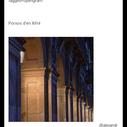
tagged=opengram
Porxos d’en Xifré
@alejandr