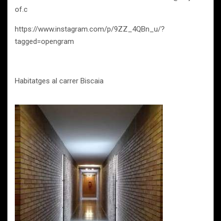
of.c
https://www.instagram.com/p/9ZZ_4QBn_u/?
tagged=opengram
Habitatges al carrer Biscaia