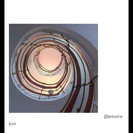
@jesusra
bcn