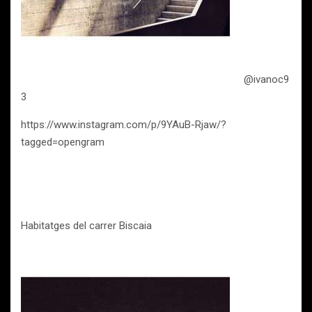
@ivanoc9
3
https://www.instagram.com/p/9YAuB-Rjaw/?
tagged=opengram
Habitatges del carrer Biscaia