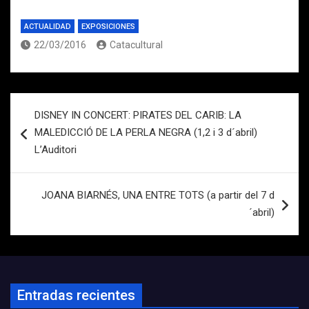
ACTUALIDAD
EXPOSICIONES
22/03/2016
Catacultural
Navegación
DISNEY IN CONCERT: PIRATES DEL CARIB: LA
de
MALEDICCIÓ DE LA PERLA NEGRA (1,2 i 3 d´abril)
entradas
L’Auditori
JOANA BIARNÉS, UNA ENTRE TOTS (a partir del 7 d
´abril)
Entradas recientes