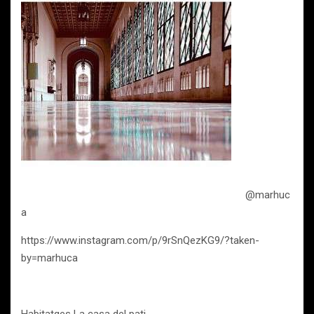
@marhuc
a
https://www.instagram.com/p/9rSnQezKG9/?taken-
by=marhuca