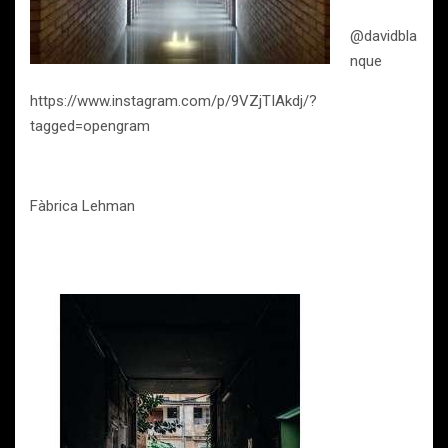
@davidbla
nque
https://www.instagram.com/p/9VZjTIAkdj/?
tagged=opengram
Fàbrica Lehman