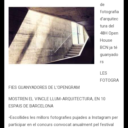
de
fotografia
d’arquitec
tura del
48H Open
House
BCN ja té
guanyado
rs
LES
FOTOGRA
FIES GUANYADORES DE L’OPENGRAM
MOSTREN EL VINCLE LLUM-ARQUITECTURA, EN 10
ESPAIS DE BARCELONA
•Escollides les millors fotografies pujades a Instagram per
participar en el concurs convocat anualment pel festival