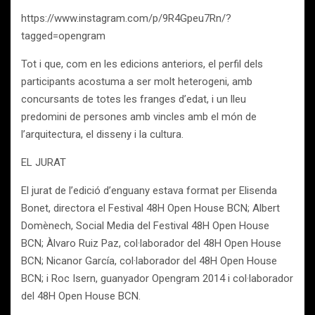
https://www.instagram.com/p/9R4Gpeu7Rn/?
tagged=opengram
Tot i que, com en les edicions anteriors, el perfil dels
participants acostuma a ser molt heterogeni, amb
concursants de totes les franges d’edat, i un lleu
predomini de persones amb vincles amb el món de
l’arquitectura, el disseny i la cultura.
EL JURAT
El jurat de l’edició d’enguany estava format per Elisenda
Bonet, directora el Festival 48H Open House BCN; Albert
Domènech, Social Media del Festival 48H Open House
BCN; Àlvaro Ruiz Paz, col·laborador del 48H Open House
BCN; Nicanor García, col·laborador del 48H Open House
BCN; i Roc Isern, guanyador Opengram 2014 i col·laborador
del 48H Open House BCN.