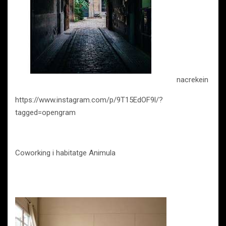
nacrekein
https://www.instagram.com/p/9T15EdOF9l/?
tagged=opengram
Coworking i habitatge Animula