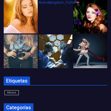
Animalkingdom_FichaCine
Etiquetas
Música
Categorías