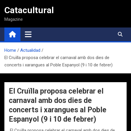
Saltar
Catacultural
al
contenido
Magazine
Home
Actualidad
El Cruïlla proposa celebrar el carnaval amb dos dies de
concerts i xarangues al Poble Espanyol (9 i 10 de febrer)
El Cruïlla proposa celebrar el
carnaval amb dos dies de
concerts i xarangues al Poble
Espanyol (9 i 10 de febrer)
El Cruïlla proposa celebrar el carnaval amb dos dies de