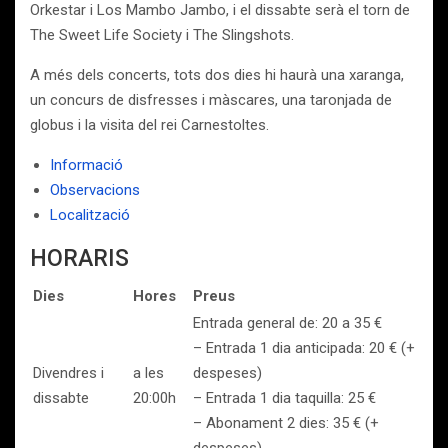
Orkestar i Los Mambo Jambo, i el dissabte serà el torn de
The Sweet Life Society i The Slingshots.
A més dels concerts, tots dos dies hi haurà una xaranga,
un concurs de disfresses i màscares, una taronjada de
globus i la visita del rei Carnestoltes.
Informació
Observacions
Localització
HORARIS
Dies
Hores
Preus
Entrada general de: 20 a 35 €
– Entrada 1 dia anticipada: 20 € (+
Divendres i
a les
despeses)
dissabte
20:00h
– Entrada 1 dia taquilla: 25 €
– Abonament 2 dies: 35 € (+