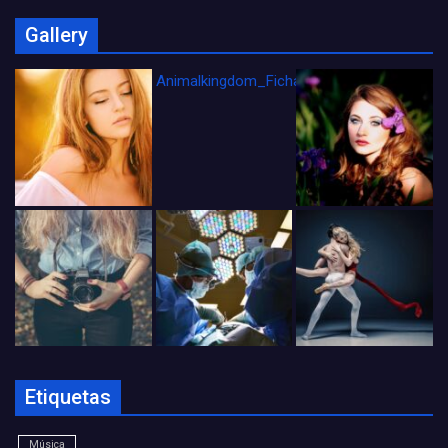
Gallery
Animalkingdom_FichaCine
Etiquetas
Música