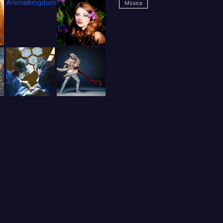
Animalkingdom_FichaCine
Música