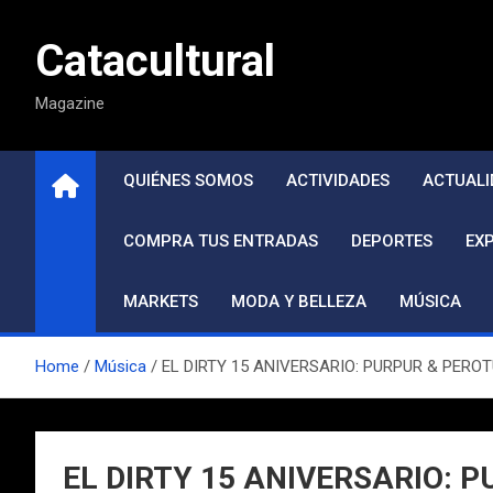
Saltar
al
Catacultural
contenido
Magazine
QUIÉNES SOMOS
ACTIVIDADES
ACTUALI
COMPRA TUS ENTRADAS
DEPORTES
EX
MARKETS
MODA Y BELLEZA
MÚSICA
Home
Música
EL DIRTY 15 ANIVERSARIO: PURPUR & PER
EL DIRTY 15 ANIVERSARIO: 