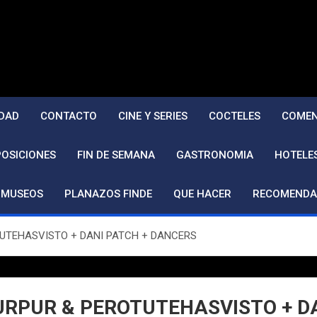
DAD
CONTACTO
CINE Y SERIES
COCTELES
COMEN
POSICIONES
FIN DE SEMANA
GASTRONOMIA
HOTELE
MUSEOS
PLANAZOS FINDE
QUE HACER
RECOMENDA
OTUTEHASVISTO + DANI PATCH + DANCERS
PURPUR & PEROTUTEHASVISTO + D