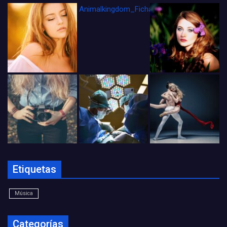
Animalkingdom_FichaCine
Etiquetas
Música
Categorías