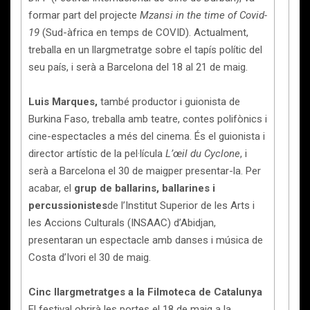
formar part del projecte
Mzansi in the time of Covid-
19
(Sud-àfrica en temps de COVID). Actualment,
treballa en un llargmetratge sobre el tapís polític del
seu país, i serà a Barcelona del 18 al 21 de maig.
Luis Marques,
també productor i guionista de
Burkina Faso, treballa amb teatre, contes polifònics i
cine-espectacles a més del cinema. És el guionista i
director artístic de la pel·lícula
L’œil du Cyclone
, i
serà a Barcelona el 30 de maigper presentar-la. Per
acabar, el
grup de ballarins, ballarines i
percussionistes
de l’Institut Superior de les Arts i
les Accions Culturals (INSAAC) d’Abidjan,
presentaran un espectacle amb danses i música de
Costa d’Ivori el 30 de maig.
Cinc llargmetratges a la Filmoteca de Catalunya
El festival obrirà les portes el 18 de maig a la