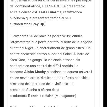
ha guanyat el Corser d’Or del festival més prestigiós
del continent africà, el FESPACO. La presentació
anirà a càrrec d’
Aissata Ouarma,
realitzadora
burkinesa que presentarà també el seu
curtmetratge
Stay Up
).
El divendres 20 de maig es podrà veure
Zinder
,
llargmetratge que porta per títol el nom de la segona
ciutat del Níger, un encreuament de grans rutes i un
centre comercial terrós al cor del Sahel. Al barri de
Kara Kara, les gangs i la violència atrapen els
habitants en una espiral de difícil sortida. La
cineasta
Aicha Macky
s’endinsa en aquest univers i
en les seves arrels, dibuixant una reflexió sensible i
profunda dels perquès de la violència. La
presentació anirà a càrrec de la
productora
Berenice Hahn
(Madagascar).