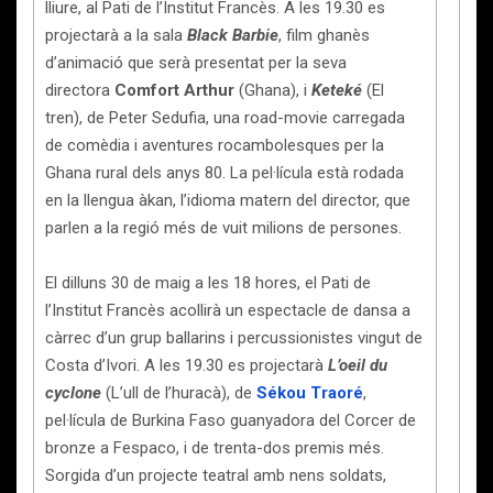
lliure, al Pati de l’Institut Francès. A les 19.30 es
projectarà a la sala
Black Barbie
, film ghanès
d’animació que serà presentat per la seva
directora
Comfort Arthur
(Ghana), i
Keteké
(El
tren), de Peter Sedufia, una road-movie carregada
de comèdia i aventures rocambolesques per la
Ghana rural dels anys 80. La pel·lícula està rodada
en la llengua àkan, l’idioma matern del director, que
parlen a la regió més de vuit milions de persones.
El dilluns 30 de maig a les 18 hores, el Pati de
l’Institut Francès acollirà un espectacle de dansa a
càrrec d’un grup ballarins i percussionistes vingut de
Costa d’Ivori. A les 19.30 es projectarà
L’oeil du
cyclone
(L’ull de l’huracà), de
Sékou Traoré
,
pel·lícula de Burkina Faso guanyadora del Corcer de
bronze a Fespaco, i de trenta-dos premis més.
Sorgida d’un projecte teatral amb nens soldats,