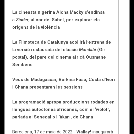
La cineasta nigerina Aicha Macky s’endinsa
a
Zinder
, al cor del Sahel, per explorar els
orígens de la violència
La Filmoteca de Catalunya acollirà l’estrena de
la versió restaurada del clàssic
Mandabi
(Gir
postal), del pare del cinema africà Ousmane
Sembène
Veus de Madagascar, Burkina Faso, Costa d’Ivori
i Ghana presentaran les sessions
La programació apropa produccions rodades en
llengües autòctones africanes, com el ‘wolof’,
parlada al Senegal o l’’àkan’, de Ghana
Barcelona, 17 de maig de 2022.-
Wallay!
inaugurarà