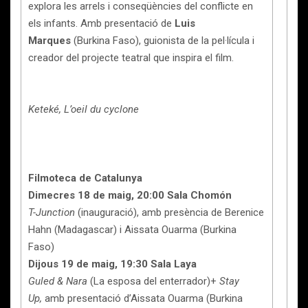
explora les arrels i conseqüències del conflicte en
els infants. Amb presentació de
Luis
Marques
(Burkina Faso), guionista de la pel·lícula i
creador del projecte teatral que inspira el film.
Keteké, L’oeil du cyclone
Filmoteca de Catalunya
Dimecres 18 de maig, 20:00 Sala Chomón
T-Junction
(inauguració), amb presència de Berenice
Hahn (Madagascar) i Aissata Ouarma (Burkina
Faso)
Dijous 19 de maig, 19:30 Sala Laya
Guled & Nara
(La esposa del enterrador)+
Stay
Up,
amb presentació d’Aissata Ouarma (Burkina