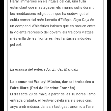
Harar, immerses en els rituals del
cat
, una fulla
estimulant que mastegaven els imams sufís durant
les meditacions religioses i que ha esdevingut el
cultiu comercial més lucratiu d’Etiòpia.
Faya Dayi
és
un compendi d’històries íntimes que es mouen entre
la violenta repressió del govern, els traïdors viatges
més enllà de les fronteres i les fantasies induïdes
pel
cat
.
La esposa del enterrador, Zinder, Mandabi
La comunitat Wallay! Música, dansa i trobades a
l’aire lliure (Pati de l’Institut Francès)
El dissabte 28 de maig, a partir de les 18 hores i amb
entrada gratuïta, el festival celebrarà els seus cinc
anys amb música, dansa, i tast gastronòmic a l’aire