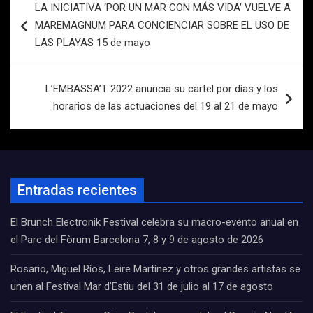
LA INICIATIVA ‘POR UN MAR CON MÁS VIDA’ VUELVE A
de
MAREMAGNUM PARA CONCIENCIAR SOBRE EL USO DE
entradas
LAS PLAYAS 15 de mayo
L’EMBASSA’T 2022 anuncia su cartel por días y los
horarios de las actuaciones del 19 al 21 de mayo
Entradas recientes
El Brunch Electronik Festival celebra su macro-evento anual en
el Parc del Fòrum Barcelona 7, 8 y 9 de agosto de 2026
Rosario, Miguel Ríos, Leire Martínez y otros grandes artistas se
unen al Festival Mar d’Estiu del 31 de julio al 17 de agosto