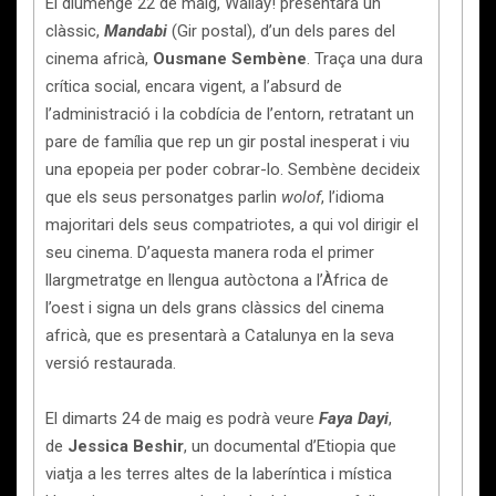
El diumenge 22 de maig, Wallay! presentarà un
clàssic,
Mandabi
(Gir postal), d’un dels pares del
cinema africà,
Ousmane Sembène
. Traça una dura
crítica social, encara vigent, a l’absurd de
l’administració i la cobdícia de l’entorn, retratant un
pare de família que rep un gir postal inesperat i viu
una epopeia per poder cobrar-lo. Sembène decideix
que els seus personatges parlin
wolof
, l’idioma
majoritari dels seus compatriotes, a qui vol dirigir el
seu cinema. D’aquesta manera roda el primer
llargmetratge en llengua autòctona a l’Àfrica de
l’oest i signa un dels grans clàssics del cinema
africà, que es presentarà a Catalunya en la seva
versió restaurada.
El dimarts 24 de maig es podrà veure
Faya Dayi
,
de
Jessica Beshir
, un documental d’Etiopia que
viatja a les terres altes de la laberíntica i mística