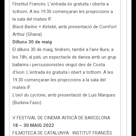
l’Institut Francès. L’entrada és gratuita i oberta a
tothom. A les 19.30 començaran les projeccions a
la sala del mateix IF.
Black Barbie
+
Keteké
, amb presentació de Comfort
Arthur (Ghana)
Dilluns 30 de maig
El dilluns 30 de maig, tindrem, també a l’aire lliure, a
les 18h, al pati, un espectacle de dansa amb un grup
ballarins i percussionistes vingut des de Costa
d’Ivori. L’entrada és gratuita i obert a tothom. A les
19.30 començaran les projeccions a la sala del
mateix IF.
L’oeil du cyclone
, amb presentació de Luis Marques
(Burkina Faso)
V FESTIVAL DE CINEMA AFRICÀ DE BARCELONA
18 – 30 MAIG 2022
FILMOTECA DE CATALUNYA · INSTITUT FRANCÈS