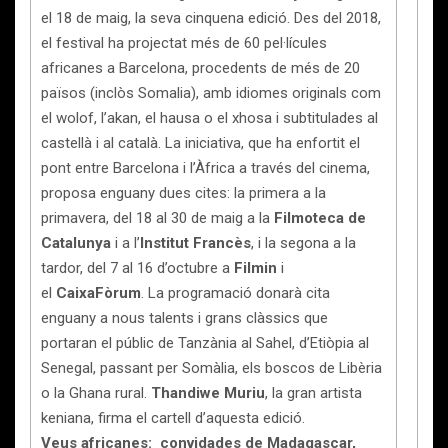
el 18 de maig, la seva cinquena edició. Des del 2018,
el festival ha projectat més de 60 pel·lícules
africanes a Barcelona, procedents de més de 20
països (inclòs Somalia), amb idiomes originals com
el wolof, l’akan, el hausa o el xhosa i subtitulades al
castellà i al català. La iniciativa, que ha enfortit el
pont entre Barcelona i l’Àfrica a través del cinema,
proposa enguany dues cites: la primera a la
primavera, del 18 al 30 de maig a la
Filmoteca de
Catalunya
i a l’
Institut Francès
, i la segona a la
tardor, del 7 al 16 d’octubre a
Filmin
i
el
CaixaFòrum
. La programació donarà cita
enguany a nous talents i grans clàssics que
portaran el públic de Tanzània al Sahel, d’Etiòpia al
Senegal, passant per Somàlia, els boscos de Libèria
o la Ghana rural.
Thandiwe Muriu
, la gran artista
keniana, firma el cartell d’aquesta edició.
Veus africanes: convidades de Madagascar,