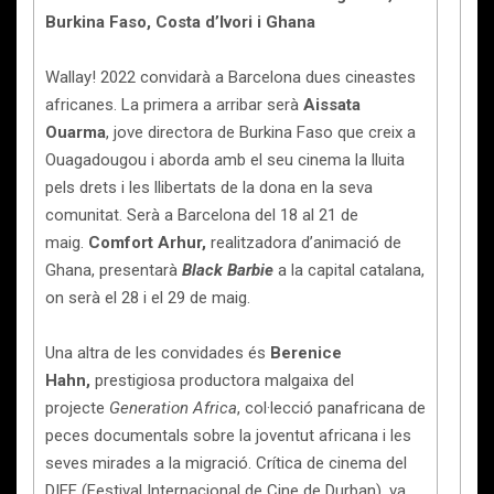
Burkina Faso, Costa d’Ivori i Ghana
Wallay! 2022 convidarà a Barcelona dues cineastes
africanes. La primera a arribar serà
Aissata
Ouarma
,
jove directora de Burkina Faso que creix a
Ouagadougou i aborda amb el seu cinema la lluita
pels drets i les llibertats de la dona en la seva
comunitat. Serà a Barcelona del 18 al 21 de
maig.
Comfort Arhur,
realitzadora d’animació de
Ghana, presentarà
Black Barbie
a la capital catalana,
on serà el 28 i el 29 de maig.
Una altra de les convidades és
Berenice
Hahn,
prestigiosa productora malgaixa del
projecte
Generation Africa
, col·lecció panafricana de
peces documentals sobre la joventut africana i les
seves mirades a la migració. Crítica de cinema del
DIFF (Festival Internacional de Cine de Durban), va