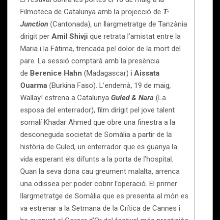
Filmoteca de Catalunya amb la projecció de
T-
Junction
(Cantonada), un llargmetratge de Tanzània
dirigit per
Amil Shivji
que retrata l’amistat entre la
Maria i la Fàtima, trencada pel dolor de la mort del
pare. La sessió comptarà amb la presència
de
Berenice Hahn
(Madagascar) i
Aissata
Ouarma
(Burkina Faso). L’endemà, 19 de maig,
Wallay! estrena a Catalunya
Guled & Nara
(La
esposa del enterrador), film dirigit pel jove talent
somalí Khadar Ahmed que obre una finestra a la
desconeguda societat de Somàlia a partir de la
història de Guled, un enterrador que es guanya la
vida esperant els difunts a la porta de l’hospital.
Quan la seva dona cau greument malalta, arrenca
una odissea per poder cobrir l’operació. El primer
llargmetratge de Somàlia que es presenta al món es
va estrenar a la Setmana de la Crítica de Cannes i