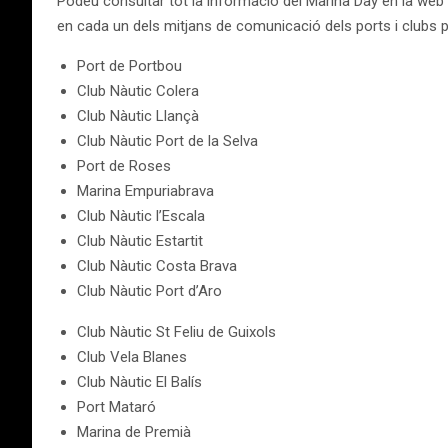
Podeu consultar tot la informació del Marina Day en la web
en cada un dels mitjans de comunicació dels ports i clubs p
Port de Portbou
Club Nàutic Colera
Club Nàutic Llançà
Club Nàutic Port de la Selva
Port de Roses
Marina Empuriabrava
Club Nàutic l’Escala
Club Nàutic Estartit
Club Nàutic Costa Brava
Club Nàutic Port d’Aro
Club Nàutic St Feliu de Guixols
Club Vela Blanes
Club Nàutic El Balís
Port Mataró
Marina de Premià