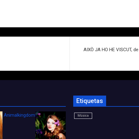
AIXÒ JA HO HE VISCUT, de J.
Etiquetas
Animalkingdom_FichaCine
Música