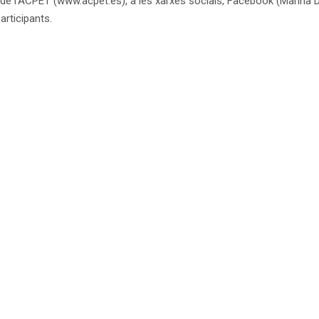
 de l’ACPET (www.acpet.es), a les xarxes socials, Facebook (Marina
articipants.