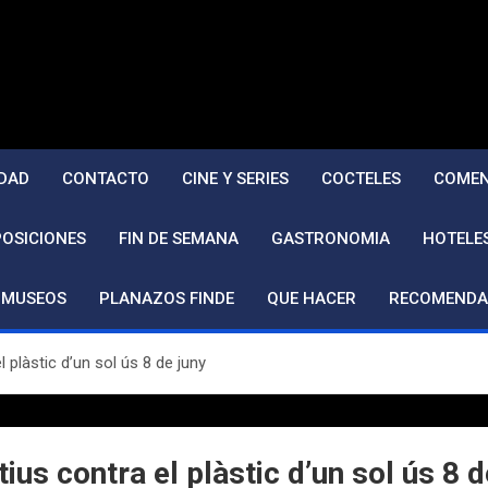
DAD
CONTACTO
CINE Y SERIES
COCTELES
COMEN
POSICIONES
FIN DE SEMANA
GASTRONOMIA
HOTELE
MUSEOS
PLANAZOS FINDE
QUE HACER
RECOMENDA
l plàstic d’un sol ús 8 de juny
ius contra el plàstic d’un sol ús 8 d