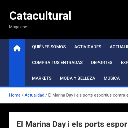
Saltar
al
Catacultural
contenido
Magazine
QUIÉNES SOMOS
ACTIVIDADES
ACTUALI
COMPRA TUS ENTRADAS
DEPORTES
EX
MARKETS
MODA Y BELLEZA
MÚSICA
Home
Actualidad
El Marina Day i els ports esportius contra e
El Marina Day i els ports esport