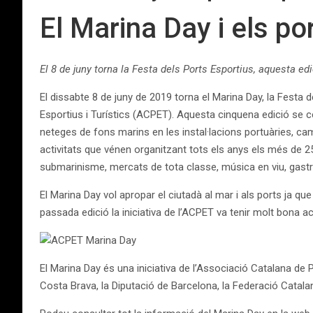
El Marina Day i els po
El 8 de juny torna la Festa dels Ports Esportius, aquesta edi
El dissabte 8 de juny de 2019 torna el Marina Day, la Festa d
Esportius i Turístics (ACPET). Aquesta cinquena edició se ce
neteges de fons marins en les instal·lacions portuàries, ca
activitats que vénen organitzant tots els anys els més de 25
submarinisme, mercats de tota classe, música en viu, gast
El Marina Day vol apropar el ciutadà al mar i als ports ja que
passada edició la iniciativa de l’ACPET va tenir molt bona a
El Marina Day és una iniciativa de l’Associació Catalana de
Costa Brava, la Diputació de Barcelona, la Federació Catalan