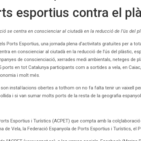
rts esportius contra el plà
ció se centra en conscienciar al ciutadà en la reducció de l’ús del pl
els Ports Esportius, una jornada plena d’activitats gratuïtes per a to
ntra en conscienciar al ciutadà en la reducció de l’ús del plàstic, es
mpanyes de conscienciació, xerrades medi ambientals, neteges de plat
 ports en tot Catalunya participants com a sortides a vela, en Caiac
ronomia i molt més.
 son instal·lacions obertes a tothom on no fa falta tenir un vaixell pe
collida i si van sumar molts ports de la resta de la geografia espanyo
 Ports Esportius i Turístics (ACPET) que compta amb la colçlaboració
a de Vela, la Federació Espanyola de Ports Esportius i Turístics, el P