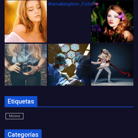
Animalkingdom_FichaCine
Etiquetas
Música
Categorías