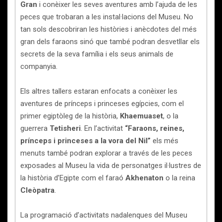
Gran
i conèixer les seves aventures amb l’ajuda de les
peces que trobaran a les instal·lacions del Museu. No
tan sols descobriran les històries i anècdotes del més
gran dels faraons sinó que també podran desvetllar els
secrets de la seva família i els seus animals de
companyia.
Els altres tallers estaran enfocats a conèixer les
aventures de prínceps i princeses egípcies, com el
primer egiptòleg de la història,
Khaemuaset
, o la
guerrera
Tetisheri
. En l’activitat
“Faraons, reines,
prínceps i princeses a la vora del Nil”
els més
menuts també podran explorar a través de les peces
exposades al Museu la vida de personatges il·lustres de
la història d’Egipte com el faraó
Akhenaton
o la reina
Cleòpatra
.
La programació d’activitats nadalenques del Museu