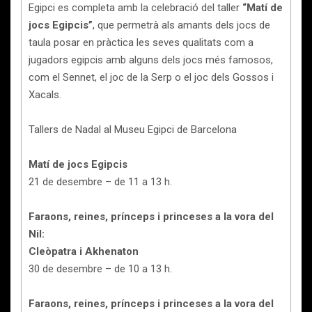
Egipci es completa amb la celebració del taller
“Matí de
jocs Egipcis”
, que permetrà als amants dels jocs de
taula posar en pràctica les seves qualitats com a
jugadors egipcis amb alguns dels jocs més famosos,
com el Sennet, el joc de la Serp o el joc dels Gossos i
Xacals.
Tallers de Nadal al Museu Egipci de Barcelona
Matí de jocs Egipcis
21 de desembre – de 11 a 13 h.
Faraons, reines, prínceps i princeses a la vora del
Nil:
Cleòpatra i Akhenaton
30 de desembre – de 10 a 13 h.
Faraons, reines, prínceps i princeses a la vora del