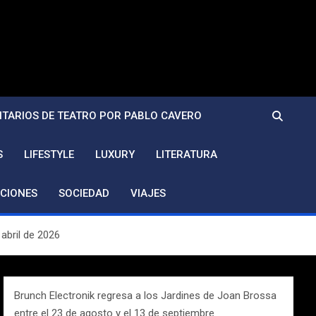
TARIOS DE TEATRO POR PABLO CAVERO
S
LIFESTYLE
LUXURY
LITERATURA
CIONES
SOCIEDAD
VIAJES
 abril de 2026
Brunch Electronik regresa a los Jardines de Joan Brossa
entre el 23 de agosto y el 13 de septiembre