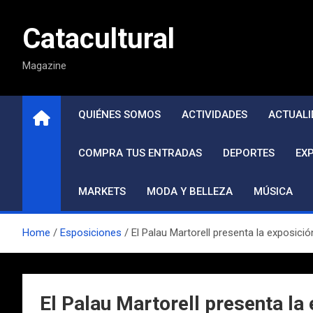
Saltar
al
Catacultural
contenido
Magazine
QUIÉNES SOMOS
ACTIVIDADES
ACTUALI
COMPRA TUS ENTRADAS
DEPORTES
EX
MARKETS
MODA Y BELLEZA
MÚSICA
Home
Esposiciones
El Palau Martorell presenta la exposició
El Palau Martorell presenta la