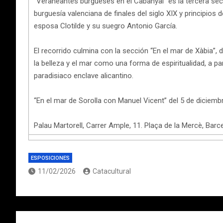
“Veraneantes burgueses en el Cabanyal” es la tercera secc
burguesía valenciana de finales del siglo XIX y principios d
esposa Clotilde y su suegro Antonio García.
El recorrido culmina con la sección “En el mar de Xàbia”, 
la belleza y el mar como una forma de espiritualidad, a par
paradisiaco enclave alicantino.
“En el mar de Sorolla con Manuel Vicent” del 5 de diciembr
Palau Martorell, Carrer Ample, 11. Plaça de la Mercè, Barc
ESPOSICIONES
11/02/2026
Catacultural
Navegación