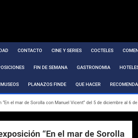
DAD
CONTACTO
CINE Y SERIES
COCTELES
COMEN
POSICIONES
FIN DE SEMANA
GASTRONOMIA
HOTELE
MUSEOS
PLANAZOS FINDE
QUE HACER
RECOMENDA
n “En el mar de Sorolla con Manuel Vicent” del 5 de diciembre al 6 de
 exposición “En el mar de Sorolla