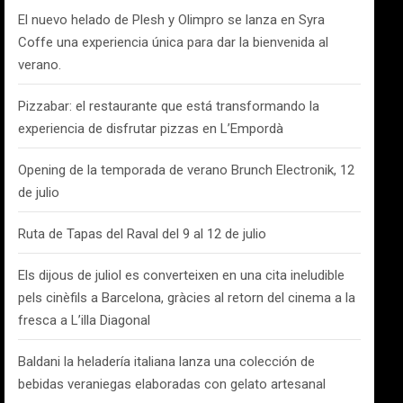
El nuevo helado de Plesh y Olimpro se lanza en Syra
Coffe una experiencia única para dar la bienvenida al
verano.
Pizzabar: el restaurante que está transformando la
experiencia de disfrutar pizzas en L’Empordà
Opening de la temporada de verano Brunch Electronik, 12
de julio
Ruta de Tapas del Raval del 9 al 12 de julio
Els dijous de juliol es converteixen en una cita ineludible
pels cinèfils a Barcelona, gràcies al retorn del cinema a la
fresca a L’illa Diagonal
Baldani la heladería italiana lanza una colección de
bebidas veraniegas elaboradas con gelato artesanal