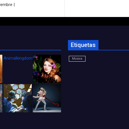
vembre |
Etiquetas
Animalkingdom_FichaCine
Música