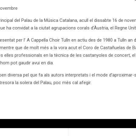
 novembre
 principal del Palau de la Música Catalana, acull el dissabte 16 de nov
que ha convidat a la ciutat agrupacions corals d’Àustria, el Regne Unit
esentat per l’ A Cappella Choir Tulln en actiu des de 1980 a Tulln an 
mentre que de molt més a la vora acut el Coro de Castañuelas de Ba
s elles professionals en la tècnica de les castanyoles de concert, 
 hom pot gaudir avui en dia.
en diversa pel que fa als autors interpretats i el mode d’aproximar-s’h
resora la solera del Palau, poc més cal afegir.