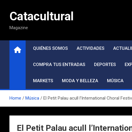
Saltar
al
Catacultural
contenido
Magazine
QUIÉNES SOMOS
ACTIVIDADES
ACTUALI
COMPRA TUS ENTRADAS
DEPORTES
EX
MARKETS
MODA Y BELLEZA
MÚSICA
Home
Música
El Petit Palau acull l’International Choral Fes
El Petit Palau acull l’Internat