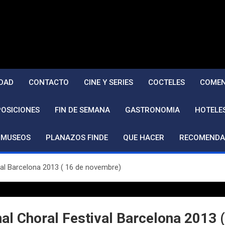
DAD
CONTACTO
CINE Y SERIES
COCTELES
COMEN
POSICIONES
FIN DE SEMANA
GASTRONOMIA
HOTELE
MUSEOS
PLANAZOS FINDE
QUE HACER
RECOMENDA
tival Barcelona 2013 ( 16 de novembre)
ional Choral Festival Barcelona 2013