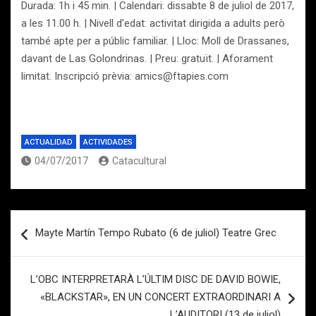
Durada: 1h i 45 min. | Calendari: dissabte 8 de juliol de 2017,
a les 11.00 h. | Nivell d’edat: activitat dirigida a adults però
també apte per a públic familiar. | Lloc: Moll de Drassanes,
davant de Las Golondrinas. | Preu: gratuït. | Aforament
limitat. Inscripció prèvia: amics@ftapies.com
ACTUALIDAD
ACTIVIDADES
04/07/2017
Catacultural
Navegación
Mayte Martín Tempo Rubato (6 de juliol) Teatre Grec
de
entradas
L’OBC INTERPRETARÀ L’ÚLTIM DISC DE DAVID BOWIE,
«BLACKSTAR», EN UN CONCERT EXTRAORDINARI A
L’AUDITORI (13 de juliol)