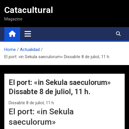
Saltar
Catacultural
al
contenido
Magazine
Home
Actualidad
El port: «in Sekula saeculorum» Dissabte 8 de juliol, 11 h.
El port: «in Sekula saeculorum»
Dissabte 8 de juliol, 11 h.
Dissabte 8 de juliol, 11 h.
El port: «in Sekula
saeculorum»