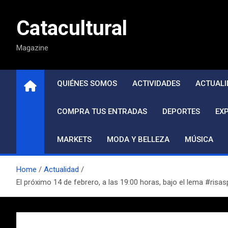
Saltar
al
Catacultural
contenido
Magazine
QUIÉNES SOMOS
ACTIVIDADES
ACTUALI
COMPRA TUS ENTRADAS
DEPORTES
EX
MARKETS
MODA Y BELLEZA
MÚSICA
Home
Actualidad
El próximo 14 de febrero, a las 19:00 horas, bajo el lema #r