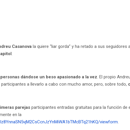
ndreu Casanova
la quiere “liar gorda” y ha retado a sus seguidores 
apitol
.
 personas dándose un beso apasionado a la vez
. El propio Andr
 participantes a llevarlo a cabo con mucho amor, pero, sobre todo,
rimeras parejas
participantes entradas gratuitas para la función de
amente en la
18iiIz8YnnaSN5vjM2CsCcnJzYnMiWA1bTMcBTq21hKQ/viewform
.