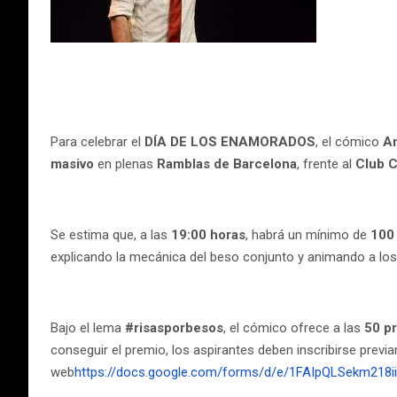
Para celebrar el
DÍA DE LOS ENAMORADOS
, el cómico
A
masivo
en plenas
Ramblas de Barcelona
, frente al
Club C
Se estima que, a las
19:00 horas
, habrá un mínimo de
100
explicando la mecánica del beso conjunto y animando a los
Bajo el lema
#risasporbesos
, el cómico ofrece a las
50 p
conseguir el premio, los aspirantes deben inscribirse previ
web
https://docs.google.com/forms/d/e/1FAIpQLSekm2