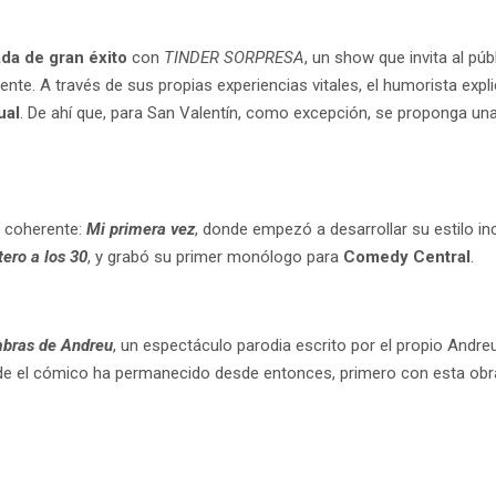
a de gran éxito
con
TINDER SORPRESA
, un show que invita al púb
nte. A través de sus propias experiencias vitales, el humorista exp
ual
. De ahí que, para San Valentín, como excepción, se proponga un
o coherente:
Mi primera vez
, donde empezó a desarrollar su estilo in
tero a los 30
, y grabó su primer monólogo para
Comedy Central
.
bras de Andreu
, un espectáculo parodia escrito por el propio Andreu
de el cómico ha permanecido desde entonces, primero con esta obr