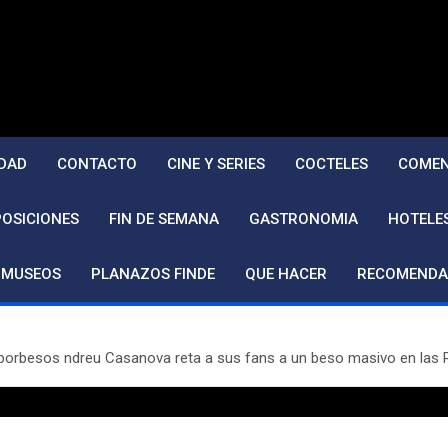
DAD
CONTACTO
CINE Y SERIES
COCTELES
COMEN
POSICIONES
FIN DE SEMANA
GASTRONOMIA
HOTELE
MUSEOS
PLANAZOS FINDE
QUE HACER
RECOMENDA
isasporbesos ndreu Casanova reta a sus fans a un beso masivo en l