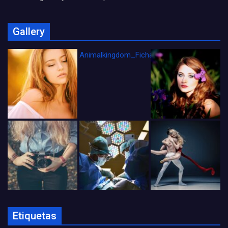
Gallery
Animalkingdom_FichaCine
Etiquetas