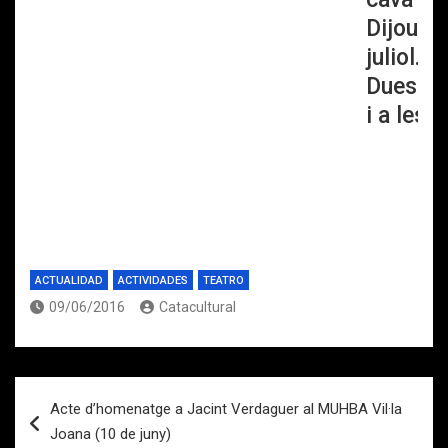
Dijous 7
juliol.
Dues se
i a les 
ACTUALIDAD
ACTIVIDADES
TEATRO
09/06/2016
Catacultural
Navegación
Acte d’homenatge a Jacint Verdaguer al MUHBA Vil·la
de
Joana (10 de juny)