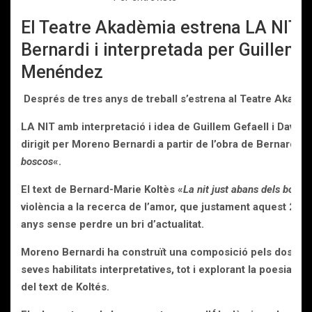
El Teatre Akadèmia estrena LA NIT d
Bernardi i interpretada per Guillem G
Menéndez
Després de tres anys de treball s’estrena al Teatre Akadè
LA NIT amb interpretació i idea de Guillem Gefaell i Davi
dirigit
per Moreno Bernardi a partir de l’obra de Bernard Ma
boscos
«.
El text de Bernard-Marie Koltès «
La nit just abans dels bosco
violència a la recerca de l’amor, que justament aquest 201
anys sense perdre un bri d’actualitat.
Moreno Bernardi ha construït una composició pels dos actor
seves habilitats interpretatives, tot i explorant la poesia q
del text de Koltés.