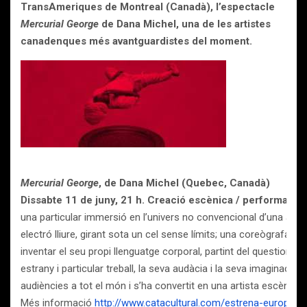
TransAmeriques de Montreal (Canadà), l’espectacle
Mercurial George
de
Dana Michel
, una de
les artistes
canadenques més avantguardistes del moment.
Mercurial George
, de Dana Michel (Quebec, Canadà)
Dissabte 11 de juny, 21 h. Creació escènica / performance
una particular immersió en l’univers no convencional d’una artis
electró lliure, girant sota un cel sense límits; una coreògrafa qu
inventar el seu propi llenguatge corporal, partint del questionam
estrany i particular treball, la seva audàcia i la seva imaginaci
audiències a tot el món i s’ha convertit en una artista escènica
Més informació
http://www.catacultural.com/estrena-europea-