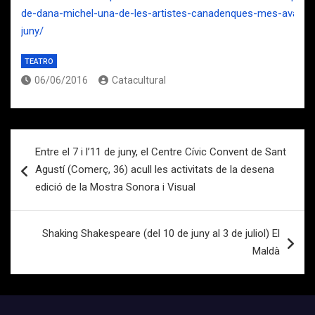
de-dana-michel-una-de-les-artistes-canadenques-mes-avantg
juny/
TEATRO
06/06/2016
Catacultural
Navegación
Entre el 7 i l’11 de juny, el Centre Cívic Convent de Sant
de
Agustí (Comerç, 36) acull les activitats de la desena
entradas
edició de la Mostra Sonora i Visual
Shaking Shakespeare (del 10 de juny al 3 de juliol) El
Maldà