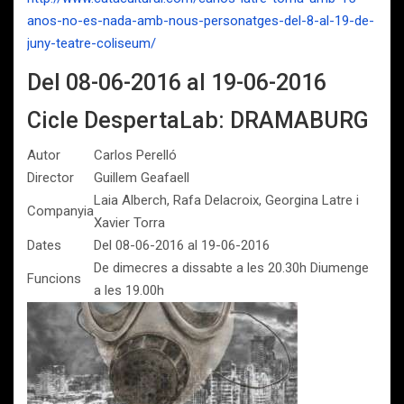
anos-no-es-nada-amb-nous-personatges-del-8-al-19-de-
juny-teatre-coliseum/
Del 08-06-2016 al 19-06-2016
Cicle DespertaLab: DRAMABURG
Autor
Carlos Perelló
Director
Guillem Geafaell
Laia Alberch, Rafa Delacroix, Georgina Latre i
Companyia
Xavier Torra
Dates
Del 08-06-2016 al 19-06-2016
De dimecres a dissabte a les 20.30h Diumenge
Funcions
a les 19.00h