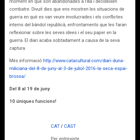
moment en què són abandonades a l’illa i decideixen
combatre. Divuit dies que ens mostren les situacions de
guerra en què es van veure involucrades i els conflictes
interns del bàndol republicà, enfrontaments que les faran
reflexionar sobre les seves idees i el seu paper en la
guerra. El diari acaba sobtadament a causa de la seva
captura.
Més informació
http://www.catacultural.com/diari-duna-
miliciana-del-8-de-juny-al-3-de-juliol-2016-la-seca-espai-
brossa/
Del 8 al 19 de juny
10 úniques funcions!
CAT
/
CAST
Per entreviste