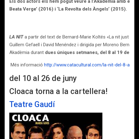
Els dos actors els hem pogut veure a l’Ákadèmia amb els e
Beata Verge’ (2016) i ‘La Revolta dels Àngels’ (2015).
LA NIT
a partir del text de Bernard-Marie Koltés «La nit just ab
Guillem Gefaell i David Menéndez i dirigida per Moreno Bernardi 
Akadèmia durant
dues úniques setmanes, del 8 al 19 de juny
Més informació
http://www.catacultural.com/la-nit-del-8-al-1
del 10 al 26 de juny
Cloaca torna a la cartellera!
Teatre Gaudí