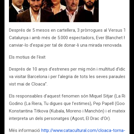
Després de 5 mesos en cartellera, 3 pròrrogues al Versus Teatre,
Catalunya i amb més de 5.000 espectadors, Ever Blanchet ha de
canviar-lo d’espai per tal de donar-li una mirada renovada.
Els motius de l’èxit
Després de 10 anys d’estrenes per mig món i multitud d’idiome
va visitar Barcelona i per l’alegria de tots les seves paraules van
vist mai de Cloaca”.
Els responsables d’aquest fenomen són Miquel Sitjar (La Riera, 
Godino (La Riera, Tu digues que l’estimes), Pep Papell (Goodbye
Konstantina Titkova (Kubala, Moreno i Manchón) i el mateix di
interpreta un dels personatges (Agost, El Drac d’Or).
Més informació
http://www.catacultural.com/cloaca-torna-a-la-