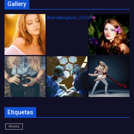
Gallery
Animalkingdom_FichaCine
Etiquetas
Música