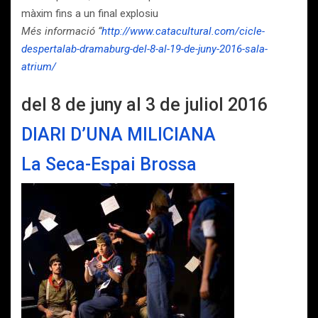
màxim fins a un final explosiu
Més informació “
http://www.catacultural.com/cicle-
despertalab-dramaburg-del-8-al-19-de-juny-2016-sala-
atrium/
del 8 de juny al 3 de juliol 2016
DIARI D’UNA MILICIANA
La Seca-Espai Brossa