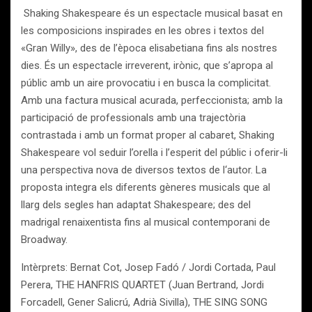
Shaking Shakespeare és un espectacle musical basat en
les composicions inspirades en les obres i textos del
«Gran Willy», des de l’època elisabetiana fins als nostres
dies. És un espectacle irreverent, irònic, que s’apropa al
públic amb un aire provocatiu i en busca la complicitat.
Amb una factura musical acurada, perfeccionista; amb la
participació de professionals amb una trajectòria
contrastada i amb un format proper al cabaret, Shaking
Shakespeare vol seduir l’orella i l’esperit del públic i oferir-li
una perspectiva nova de diversos textos de l‘autor. La
proposta integra els diferents gèneres musicals que al
llarg dels segles han adaptat Shakespeare; des del
madrigal renaixentista fins al musical contemporani de
Broadway.
Intèrprets: Bernat Cot, Josep Fadó / Jordi Cortada, Paul
Perera, THE HANFRIS QUARTET (Juan Bertrand, Jordi
Forcadell, Gener Salicrú, Adrià Sivilla), THE SING SONG