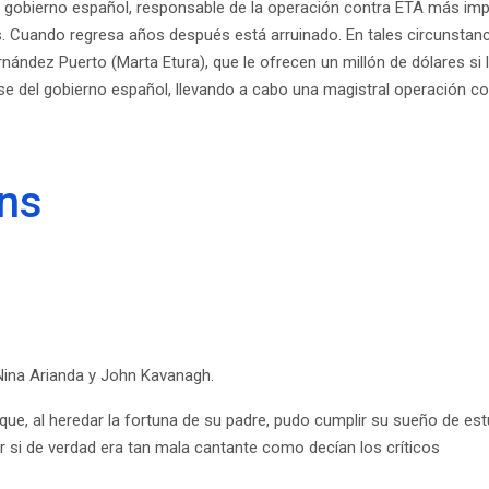
 gobierno español, responsable de la operación contra ETA más impor
ís. Cuando regresa años después está arruinado. En tales circunstanci
ernández Puerto (Marta Etura), que le ofrecen un millón de dólares si
rse del gobierno español, llevando a cabo una magistral operación 
ins
 Nina Arianda y John Kavanagh.
r que, al heredar la fortuna de su padre, pudo cumplir su sueño de es
r si de verdad era tan mala cantante como decían los críticos