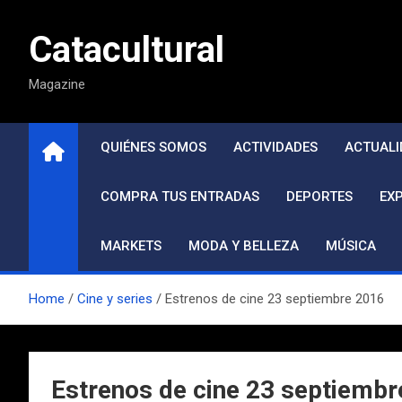
Saltar
al
Catacultural
contenido
Magazine
QUIÉNES SOMOS
ACTIVIDADES
ACTUALI
COMPRA TUS ENTRADAS
DEPORTES
EX
MARKETS
MODA Y BELLEZA
MÚSICA
Home
Cine y series
Estrenos de cine 23 septiembre 2016
Estrenos de cine 23 septiemb