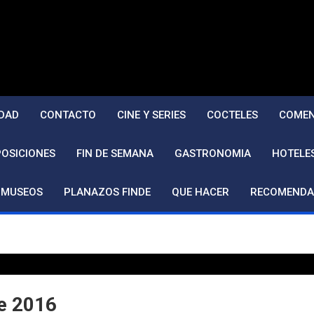
DAD
CONTACTO
CINE Y SERIES
COCTELES
COMEN
POSICIONES
FIN DE SEMANA
GASTRONOMIA
HOTELE
MUSEOS
PLANAZOS FINDE
QUE HACER
RECOMENDA
re 2016