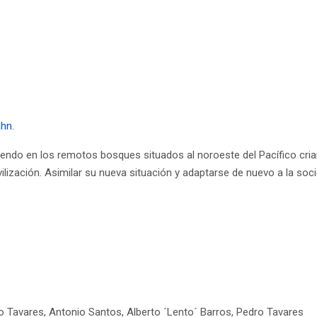
ahn
.
do en los remotos bosques situados al noroeste del Pacífico criand
vilización. Asimilar su nueva situación y adaptarse de nuevo a la soc
ndo Tavares, Antonio Santos, Alberto ´Lento´ Barros, Pedro Tavares