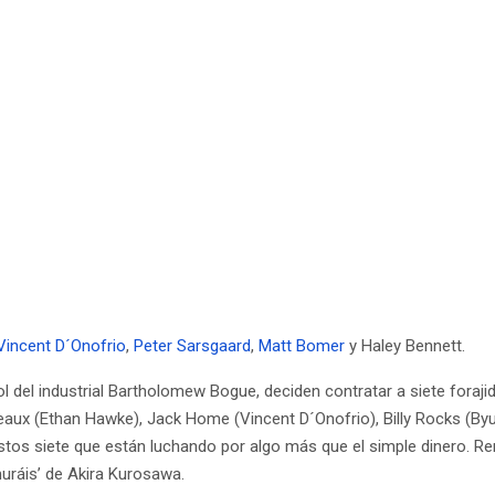
Vincent D´Onofrio
,
Peter Sarsgaard
,
Matt Bomer
y Haley Bennett.
l del industrial Bartholomew Bogue, deciden contratar a siete fora
eaux (Ethan Hawke), Jack Home (Vincent D´Onofrio), Billy Rocks (B
stos siete que están luchando por algo más que el simple dinero. Re
uráis’ de Akira Kurosawa.